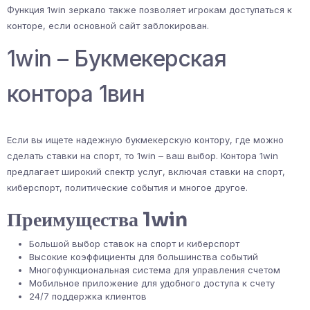
Функция 1win зеркало также позволяет игрокам доступаться к
конторе, если основной сайт заблокирован.
1win – Букмекерская
контора 1вин
Если вы ищете надежную букмекерскую контору, где можно
сделать ставки на спорт, то 1win – ваш выбор. Контора 1win
предлагает широкий спектр услуг, включая ставки на спорт,
киберспорт, политические события и многое другое.
Преимущества 1win
Большой выбор ставок на спорт и киберспорт
Высокие коэффициенты для большинства событий
Многофункциональная система для управления счетом
Мобильное приложение для удобного доступа к счету
24/7 поддержка клиентов