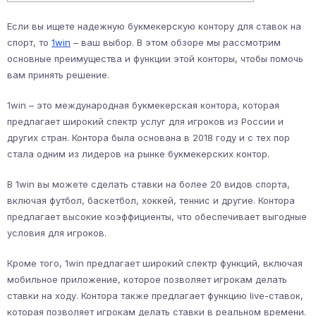
Если вы ищете надежную букмекерскую контору для ставок на
спорт, то
1win
– ваш выбор. В этом обзоре мы рассмотрим
основные преимущества и функции этой конторы, чтобы помочь
вам принять решение.
1win – это международная букмекерская контора, которая
предлагает широкий спектр услуг для игроков из России и
других стран. Контора была основана в 2018 году и с тех пор
стала одним из лидеров на рынке букмекерских контор.
В 1win вы можете сделать ставки на более 20 видов спорта,
включая футбол, баскетбол, хоккей, теннис и другие. Контора
предлагает высокие коэффициенты, что обеспечивает выгодные
условия для игроков.
Кроме того, 1win предлагает широкий спектр функций, включая
мобильное приложение, которое позволяет игрокам делать
ставки на ходу. Контора также предлагает функцию live-ставок,
которая позволяет игрокам делать ставки в реальном времени.