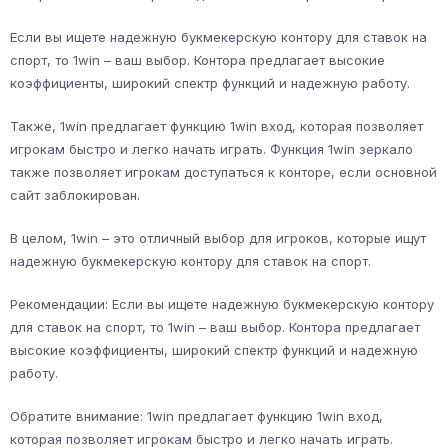
Если вы ищете надежную букмекерскую контору для ставок на
спорт, то 1win – ваш выбор. Контора предлагает высокие
коэффициенты, широкий спектр функций и надежную работу.
Также, 1win предлагает функцию 1win вход, которая позволяет
игрокам быстро и легко начать играть. Функция 1win зеркало
также позволяет игрокам доступаться к конторе, если основной
сайт заблокирован.
В целом, 1win – это отличный выбор для игроков, которые ищут
надежную букмекерскую контору для ставок на спорт.
Рекомендации: Если вы ищете надежную букмекерскую контору
для ставок на спорт, то 1win – ваш выбор. Контора предлагает
высокие коэффициенты, широкий спектр функций и надежную
работу.
Обратите внимание: 1win предлагает функцию 1win вход,
которая позволяет игрокам быстро и легко начать играть.