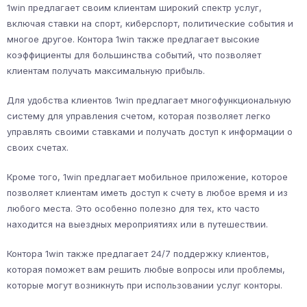
1win предлагает своим клиентам широкий спектр услуг,
включая ставки на спорт, киберспорт, политические события и
многое другое. Контора 1win также предлагает высокие
коэффициенты для большинства событий, что позволяет
клиентам получать максимальную прибыль.
Для удобства клиентов 1win предлагает многофункциональную
систему для управления счетом, которая позволяет легко
управлять своими ставками и получать доступ к информации о
своих счетах.
Кроме того, 1win предлагает мобильное приложение, которое
позволяет клиентам иметь доступ к счету в любое время и из
любого места. Это особенно полезно для тех, кто часто
находится на выездных мероприятиях или в путешествии.
Контора 1win также предлагает 24/7 поддержку клиентов,
которая поможет вам решить любые вопросы или проблемы,
которые могут возникнуть при использовании услуг конторы.