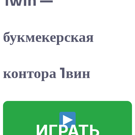
1win —
букмекерская
контора 1вин
ИГРАТЬ