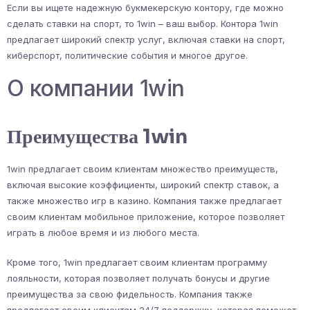
Если вы ищете надежную букмекерскую контору, где можно
сделать ставки на спорт, то 1win – ваш выбор. Контора 1win
предлагает широкий спектр услуг, включая ставки на спорт,
киберспорт, политические события и многое другое.
О компании 1win
Преимущества 1win
1win предлагает своим клиентам множество преимуществ,
включая высокие коэффициенты, широкий спектр ставок, а
также множество игр в казино. Компания также предлагает
своим клиентам мобильное приложение, которое позволяет
играть в любое время и из любого места.
Кроме того, 1win предлагает своим клиентам программу
лояльности, которая позволяет получать бонусы и другие
преимущества за свою фидельность. Компания также