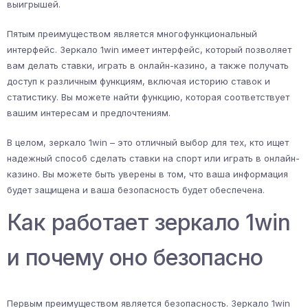
выигрышей.
Пятым преимуществом является многофункциональный
интерфейс. Зеркало 1win имеет интерфейс, который позволяет
вам делать ставки, играть в онлайн-казино, а также получать
доступ к различным функциям, включая историю ставок и
статистику. Вы можете найти функцию, которая соответствует
вашим интересам и предпочтениям.
В целом, зеркало 1win – это отличный выбор для тех, кто ищет
надежный способ сделать ставки на спорт или играть в онлайн-
казино. Вы можете быть уверены в том, что ваша информация
будет защищена и ваша безопасность будет обеспечена.
Как работает зеркало 1win
и почему оно безопасно
Первым преимуществом является безопасность. Зеркало 1win