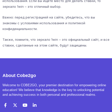
использования. Если вы ищете место для делать ставки, то
зеркало 1win – это отличный выбор.
Важно: перед регистрацией на сайте, убедитесь, что вы
знакомы с условиями использования и политикой
конфиденциальности.
Также, помните, что зеркало 1win – это официальный сайт, и все
ставки, сделанные на этом сайте, будут защищены.
About Cobe2go
Welcome to COBE2GO, your premier destination for empowering online
education! We believe that knowledge is the key to unlocking potential
and achieving success in both personal and professional realms.