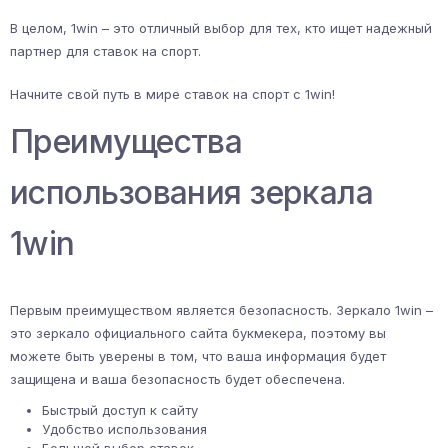
В целом, 1win – это отличный выбор для тех, кто ищет надежный
партнер для ставок на спорт.
Начните свой путь в мире ставок на спорт с 1win!
Преимущества
использования зеркала
1win
Первым преимуществом является безопасность. Зеркало 1win –
это зеркало официального сайта букмекера, поэтому вы
можете быть уверены в том, что ваша информация будет
защищена и ваша безопасность будет обеспечена.
Быстрый доступ к сайту
Удобство использования