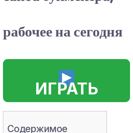
рабочее на сегодня
ИГРАТЬ
Содержимое