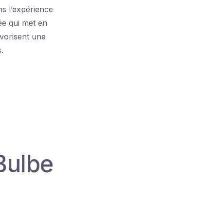
ns l’expérience
ée qui met en
avorisent une
.
Bulbe