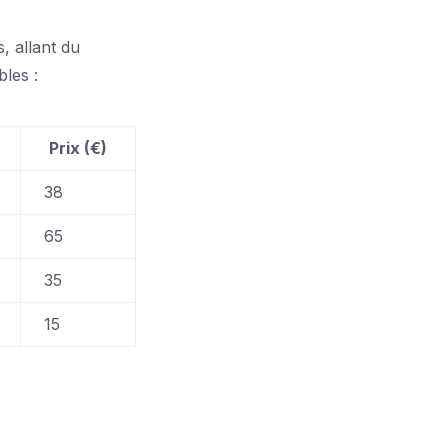
, allant du
les :
Prix (€)
38
65
35
15