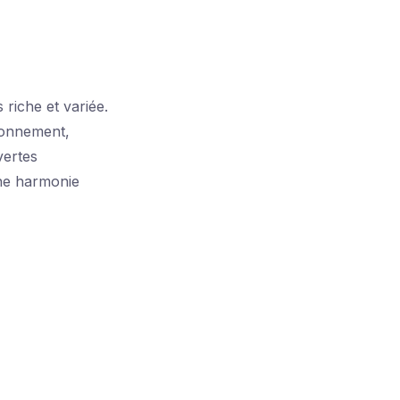
riche et variée.
ironnement,
vertes
une harmonie