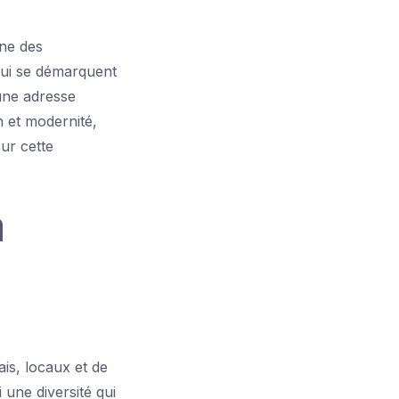
ne des
 qui se démarquent
 une adresse
n et modernité,
sur cette
a
is, locaux et de
 une diversité qui