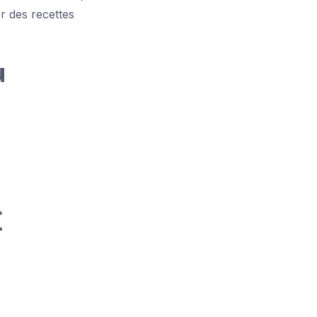
er des recettes
u
t