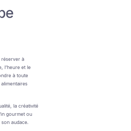
lbe
 réserver à
, l’heure et le
ondre à toute
 alimentaires
ité, la créativité
fin gourmet ou
t son audace.