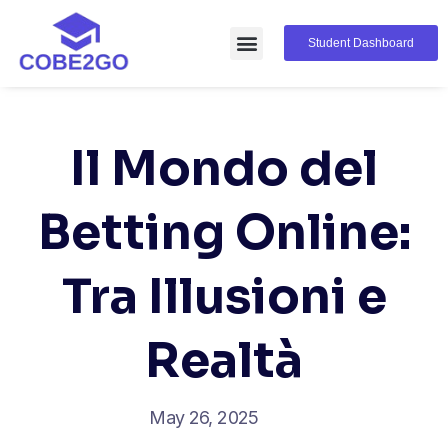
Student Dashboard
Il Mondo del
Betting Online:
Tra Illusioni e
Realtà
May 26, 2025