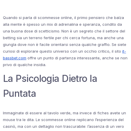
Quando si parla di scommesse online, il primo pensiero che balza
alla mente è spesso un mix di adrenalina e speranza, condito da
una buona dose di scetticismo. Non è un segreto che il settore del
betting sia un terreno fertile per chi cerca fortuna, ma anche una
giungla dove non è facile orientarsi senza qualche graffio. Se siete
curiosi di esplorare questo universo con un occhio critico, il sito
it-
bassbet.com
offre un punto di partenza interessante, anche se non
privo di qualche insidia.
La Psicologia Dietro la
Puntata
Immaginate di essere al tavolo verde, ma invece di fiches avete un
mouse tra le dita. Le scommesse online replicano l’esperienza del
casinò, ma con un dettaglio non trascurabile: l’assenza di un vero