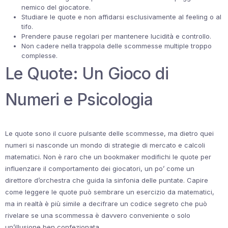
nemico del giocatore.
Studiare le quote e non affidarsi esclusivamente al feeling o al
tifo.
Prendere pause regolari per mantenere lucidità e controllo.
Non cadere nella trappola delle scommesse multiple troppo
complesse.
Le Quote: Un Gioco di
Numeri e Psicologia
Le quote sono il cuore pulsante delle scommesse, ma dietro quei
numeri si nasconde un mondo di strategie di mercato e calcoli
matematici. Non è raro che un bookmaker modifichi le quote per
influenzare il comportamento dei giocatori, un po’ come un
direttore d’orchestra che guida la sinfonia delle puntate. Capire
come leggere le quote può sembrare un esercizio da matematici,
ma in realtà è più simile a decifrare un codice segreto che può
rivelare se una scommessa è davvero conveniente o solo
un’illusione ben confezionata.