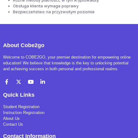
Różne metody płatności, w tym kryptowaluty
Obsługa klienta wymaga poprawy
Bezpieczeństwo na przyzwoitym poziomie
About Cobe2go
Welcome to COBE2GO, your premier destination for empowering online
education! We believe that knowledge is the key to unlocking potential
and achieving success in both personal and professional realms.
Quick Links
Student Registration
Instruction Registration
About Us
Contact Us
Contact Information