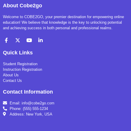
About Cobe2go
Welcome to COBE2GO, your premier destination for empowering online
education! We believe that knowledge is the key to unlocking potential
and achieving success in both personal and professional realms.
Quick Links
Student Registration
Instruction Registration
About Us
Contact Us
Contact Information
Email: info@cobe2go.com
Phone: (555) 555-1234
Address: New York, USA