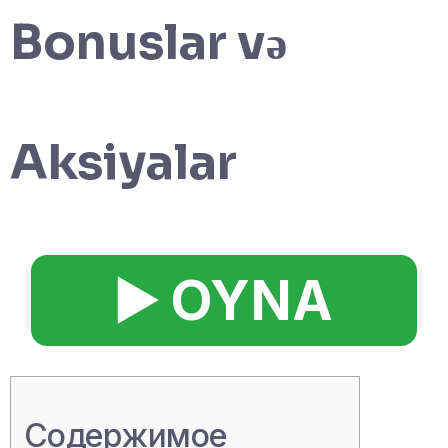
Bonuslar və
Aksiyalar
▶️ OYNA
Содержимое