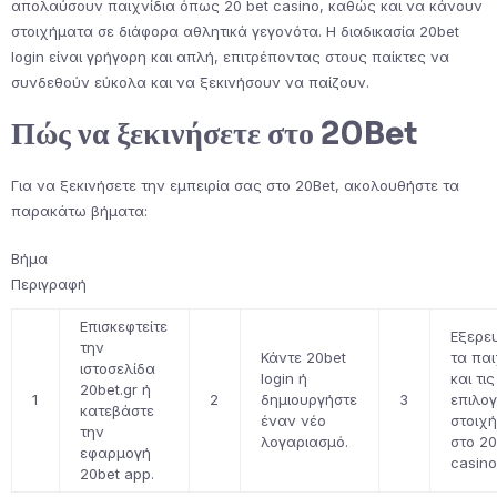
απολαύσουν παιχνίδια όπως 20 bet casino, καθώς και να κάνουν
στοιχήματα σε διάφορα αθλητικά γεγονότα. Η διαδικασία 20bet
login είναι γρήγορη και απλή, επιτρέποντας στους παίκτες να
συνδεθούν εύκολα και να ξεκινήσουν να παίζουν.
Πώς να ξεκινήσετε στο 20Bet
Για να ξεκινήσετε την εμπειρία σας στο 20Bet, ακολουθήστε τα
παρακάτω βήματα:
Βήμα
Περιγραφή
Επισκεφτείτε
Εξερε
την
Κάντε 20bet
τα παι
ιστοσελίδα
login ή
και τις
20bet.gr ή
1
2
δημιουργήστε
3
επιλο
κατεβάστε
έναν νέο
στοιχ
την
λογαριασμό.
στο 20
εφαρμογή
casino
20bet app.