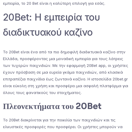
εμπειρία, το 20 Bet είναι η καλύτερη επιλογή για εσάς.
20Bet: Η εμπειρία του
διαδικτυακού καζίνο
Το 20Bet είναι ένα από τα πιο δημοφιλή διαδικτυακά καζίνο στην
Ελλάδα, προσφέροντας μια μοναδική εμπειρία για τους λάτρεις
των τυχερών παιχνιδιών. Με την εφαρμογή 20Bet app, οι χρήστες
έχουν πρόσβαση σε μια ευρεία γκάμα παιχνιδιών, από κλασικά
επιτραπέζια παιχνίδια έως ζωντανά καζίνο. Η ιστοσελίδα 20bet.gr
είναι εύκολη στη χρήση και προσφέρει μια ασφαλή πλατφόρμα για
όλους τους φανατικούς του στοιχήματος.
Πλεονεκτήματα του 20Bet
Το 20Bet διακρίνεται για την ποικιλία των παιχνιδιών και τις
ελκυστικές προσφορές που προσφέρει. Οι χρήστες μπορούν να