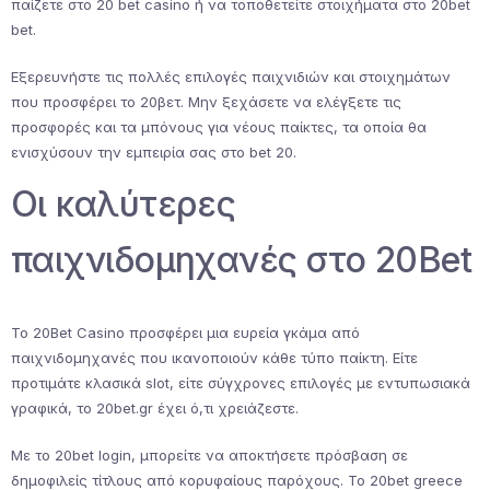
παίζετε στο 20 bet casino ή να τοποθετείτε στοιχήματα στο 20bet
bet.
Εξερευνήστε τις πολλές επιλογές παιχνιδιών και στοιχημάτων
που προσφέρει το 20βετ. Μην ξεχάσετε να ελέγξετε τις
προσφορές και τα μπόνους για νέους παίκτες, τα οποία θα
ενισχύσουν την εμπειρία σας στο bet 20.
Οι καλύτερες
παιχνιδομηχανές στο 20Bet
Το 20Bet Casino προσφέρει μια ευρεία γκάμα από
παιχνιδομηχανές που ικανοποιούν κάθε τύπο παίκτη. Είτε
προτιμάτε κλασικά slot, είτε σύγχρονες επιλογές με εντυπωσιακά
γραφικά, το 20bet.gr έχει ό,τι χρειάζεστε.
Με το 20bet login, μπορείτε να αποκτήσετε πρόσβαση σε
δημοφιλείς τίτλους από κορυφαίους παρόχους. Το 20bet greece