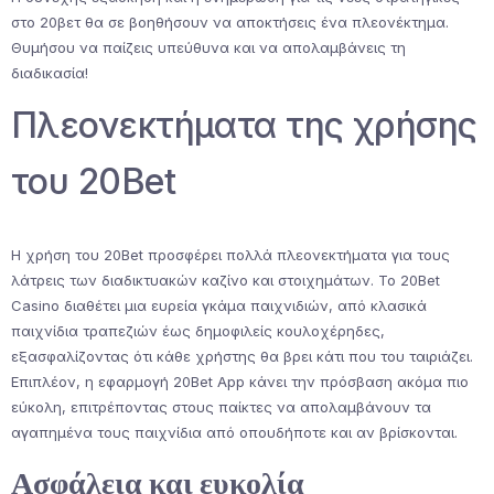
στο 20βετ θα σε βοηθήσουν να αποκτήσεις ένα πλεονέκτημα.
Θυμήσου να παίζεις υπεύθυνα και να απολαμβάνεις τη
διαδικασία!
Πλεονεκτήματα της χρήσης
του 20Bet
Η χρήση του 20Bet προσφέρει πολλά πλεονεκτήματα για τους
λάτρεις των διαδικτυακών καζίνο και στοιχημάτων. Το 20Bet
Casino διαθέτει μια ευρεία γκάμα παιχνιδιών, από κλασικά
παιχνίδια τραπεζιών έως δημοφιλείς κουλοχέρηδες,
εξασφαλίζοντας ότι κάθε χρήστης θα βρει κάτι που του ταιριάζει.
Επιπλέον, η εφαρμογή 20Bet App κάνει την πρόσβαση ακόμα πιο
εύκολη, επιτρέποντας στους παίκτες να απολαμβάνουν τα
αγαπημένα τους παιχνίδια από οπουδήποτε και αν βρίσκονται.
Ασφάλεια και ευκολία