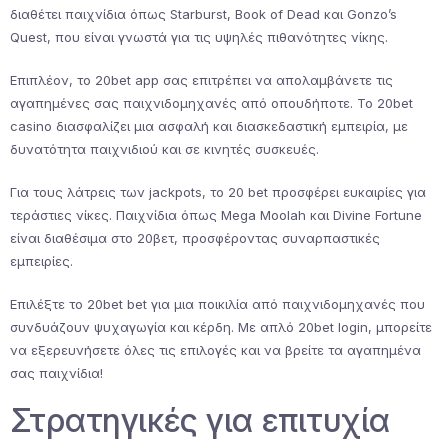
διαθέτει παιχνίδια όπως Starburst, Book of Dead και Gonzo’s
Quest, που είναι γνωστά για τις υψηλές πιθανότητες νίκης.
Επιπλέον, το 20bet app σας επιτρέπει να απολαμβάνετε τις
αγαπημένες σας παιχνιδομηχανές από οπουδήποτε. Το 20bet
casino διασφαλίζει μια ασφαλή και διασκεδαστική εμπειρία, με
δυνατότητα παιχνιδιού και σε κινητές συσκευές.
Για τους λάτρεις των jackpots, το 20 bet προσφέρει ευκαιρίες για
τεράστιες νίκες. Παιχνίδια όπως Mega Moolah και Divine Fortune
είναι διαθέσιμα στο 20βετ, προσφέροντας συναρπαστικές
εμπειρίες.
Επιλέξτε το 20bet bet για μια ποικιλία από παιχνιδομηχανές που
συνδυάζουν ψυχαγωγία και κέρδη. Με απλό 20bet login, μπορείτε
να εξερευνήσετε όλες τις επιλογές και να βρείτε τα αγαπημένα
σας παιχνίδια!
Στρατηγικές για επιτυχία