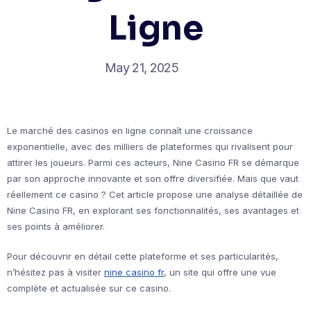
Ligne
May 21, 2025
Le marché des casinos en ligne connaît une croissance
exponentielle, avec des milliers de plateformes qui rivalisent pour
attirer les joueurs. Parmi ces acteurs, Nine Casino FR se démarque
par son approche innovante et son offre diversifiée. Mais que vaut
réellement ce casino ? Cet article propose une analyse détaillée de
Nine Casino FR, en explorant ses fonctionnalités, ses avantages et
ses points à améliorer.
Pour découvrir en détail cette plateforme et ses particularités,
n’hésitez pas à visiter
nine casino fr
, un site qui offre une vue
complète et actualisée sur ce casino.