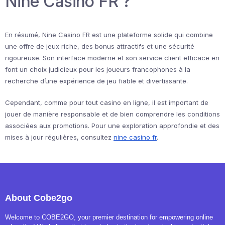
Nine Casino FR ?
En résumé, Nine Casino FR est une plateforme solide qui combine
une offre de jeux riche, des bonus attractifs et une sécurité
rigoureuse. Son interface moderne et son service client efficace en
font un choix judicieux pour les joueurs francophones à la
recherche d’une expérience de jeu fiable et divertissante.
Cependant, comme pour tout casino en ligne, il est important de
jouer de manière responsable et de bien comprendre les conditions
associées aux promotions. Pour une exploration approfondie et des
mises à jour régulières, consultez
nine casino fr
.
About Cobe2go
Welcome to COBE2GO, your premier destination for empowering online