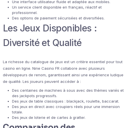
Une interface utilisateur fluide et adaptée aux mobiles.
Un service client disponible en français, réactif et
professionnel.
Des options de paiement sécurisées et diversifiées.
Les Jeux Disponibles :
Diversité et Qualité
La richesse du catalogue de jeux est un critère essentiel pour tout
casino en ligne. Nine Casino FR collabore avec plusieurs
développeurs de renom, garantissant ainsi une expérience ludique
de qualité. Les joueurs peuvent accéder à :
Des centaines de machines à sous avec des thèmes variés et
des jackpots progressifs.
Des jeux de table classiques : blackjack, roulette, baccarat.
Des jeux en direct avec croupiers réels pour une immersion
totale.
Des jeux de loterie et de cartes à gratter.
Comparaison des