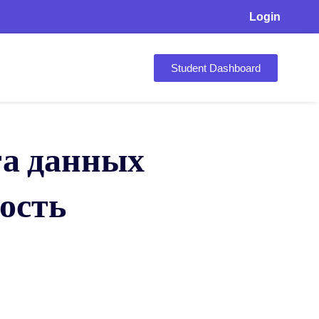
Login
Student Dashboard
та данных
ность