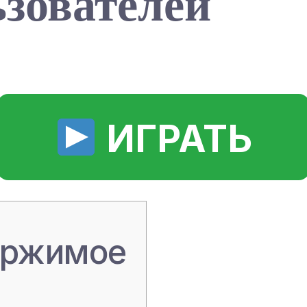
ьзователей
ИГРАТЬ
ержимое