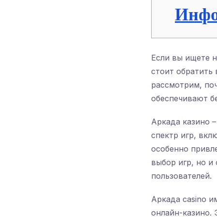
Инфо
Если вы ищете н
стоит обратить
рассмотрим, поч
обеспечивают б
Аркада казино –
спектр игр, вкл
особенно привле
выбор игр, но и
пользователей.
Аркада casino и
онлайн-казино. 