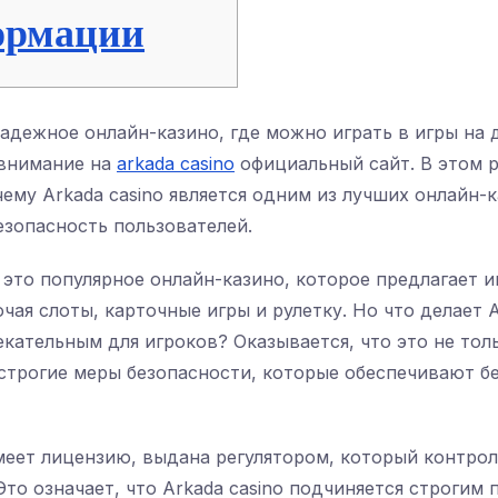
рмации
адежное онлайн-казино, где можно играть в игры на д
 внимание на
arkada casino
официальный сайт. В этом 
ему Arkada casino является одним из лучших онлайн-к
езопасность пользователей.
 это популярное онлайн-казино, которое предлагает 
ючая слоты, карточные игры и рулетку. Но что делает A
кательным для игроков? Оказывается, что это не то
 строгие меры безопасности, которые обеспечивают б
меет лицензию, выдана регулятором, который контро
Это означает, что Arkada casino подчиняется строгим 