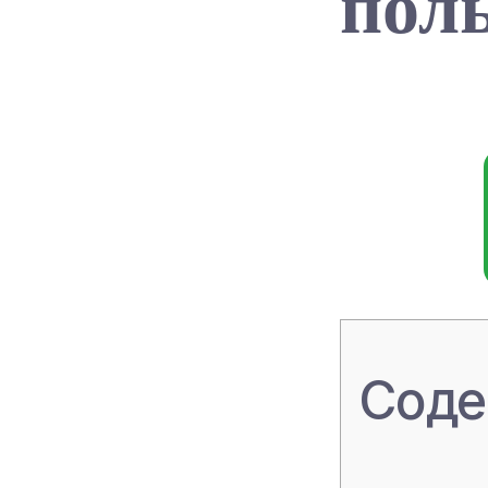
пол
Сод