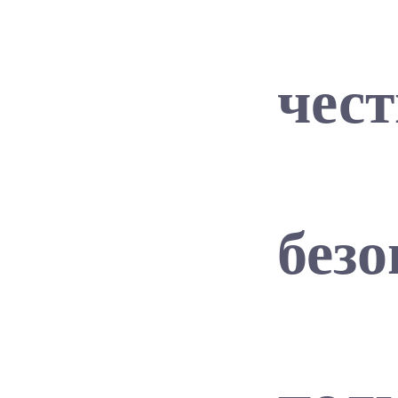
чест
безо