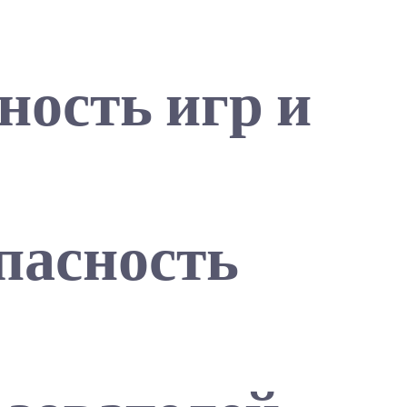
ность игр и
пасность