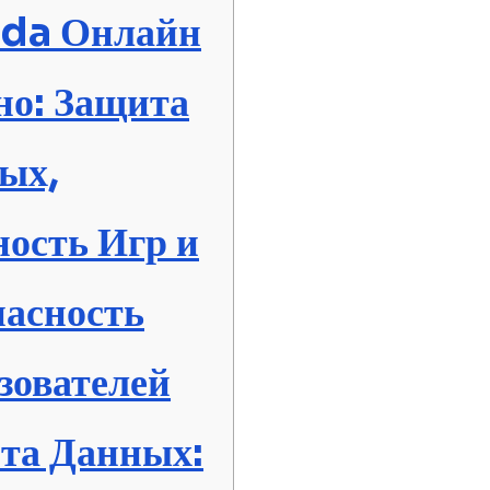
da Онлайн
но: Защита
ых,
ность Игр и
пасность
зователей
та Данных: