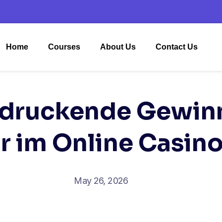
Home
Courses
About Us
Contact Us
druckende Gewin
r im Online Casin
May 26, 2026