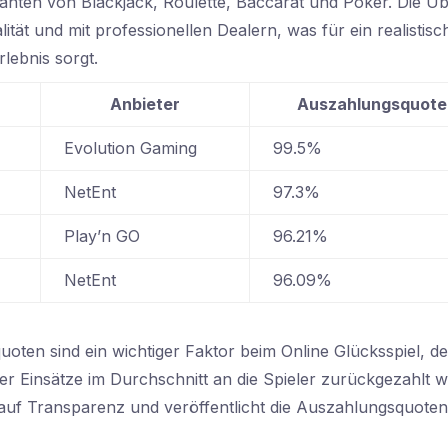
anten von Blackjack, Roulette, Baccarat und Poker. Die Üb
ität und mit professionellen Dealern, was für ein realistis
lebnis sorgt.
Anbieter
Auszahlungsquote 
Evolution Gaming
99.5%
NetEnt
97.3%
Play’n GO
96.21%
NetEnt
96.09%
oten sind ein wichtiger Faktor beim Online Glücksspiel, d
der Einsätze im Durchschnitt an die Spieler zurückgezahlt w
auf Transparenz und veröffentlicht die Auszahlungsquoten f