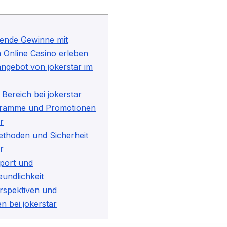
ende Gewinne mit
m Online Casino erleben
angebot von jokerstar im
 Bereich bei jokerstar
ramme und Promotionen
r
thoden und Sicherheit
r
port und
undlichkeit
rspektiven und
n bei jokerstar