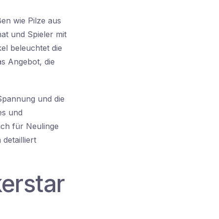
ßen wie Pilze aus
at und Spieler mit
el beleuchtet die
s Angebot, die
 Spannung und die
es und
uch für Neulinge
detailliert
erstar