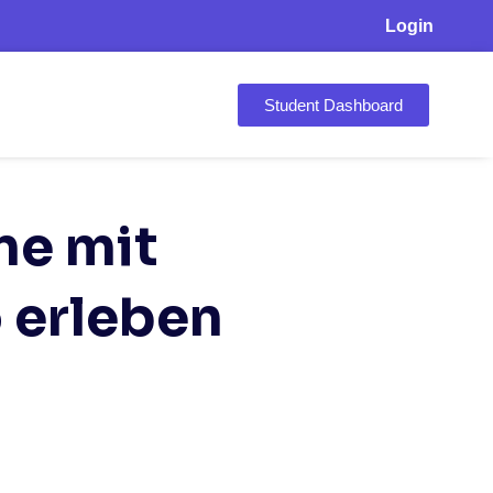
Login
Student Dashboard
ne mit
o erleben