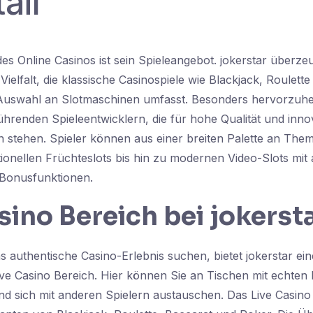
ail
es Online Casinos ist sein Spieleangebot. jokerstar überzeug
ielfalt, die klassische Casinospiele wie Blackjack, Roulett
Auswahl an Slotmaschinen umfasst. Besonders hervorzuheb
ührenden Spieleentwicklern, die für hohe Qualität und inno
stehen. Spieler können aus einer breiten Palette an Them
tionellen Früchteslots bis hin zu modernen Video-Slots mi
Bonusfunktionen.
sino Bereich bei jokerst
as authentische Casino-Erlebnis suchen, bietet jokerstar ei
e Casino Bereich. Hier können Sie an Tischen mit echten 
und sich mit anderen Spielern austauschen. Das Live Casin