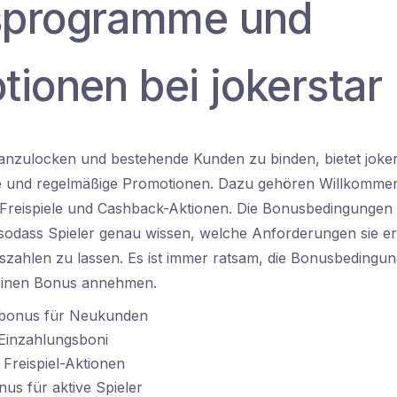
programme und
tionen bei jokerstar
nzulocken und bestehende Kunden zu binden, bietet jokers
und regelmäßige Promotionen. Dazu gehören Willkommen
Freispiele und Cashback-Aktionen. Die Bonusbedingungen s
sodass Spieler genau wissen, welche Anforderungen sie er
ahlen zu lassen. Es ist immer ratsam, die Bonusbedingung
 einen Bonus annehmen.
bonus für Neukunden
Einzahlungsboni
Freispiel-Aktionen
us für aktive Spieler