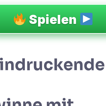
Spielen
indruckende
inne mit