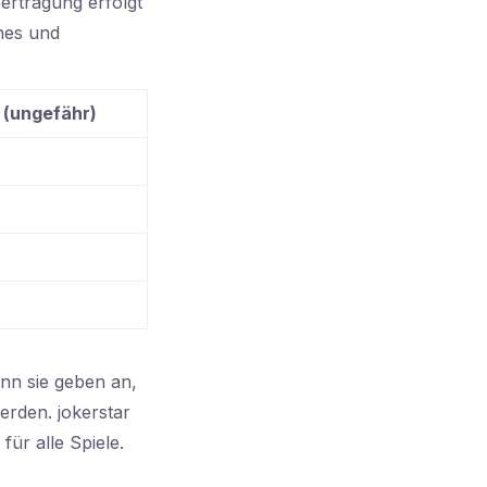
ertragung erfolgt
ches und
(ungefähr)
enn sie geben an,
erden. jokerstar
ür alle Spiele.