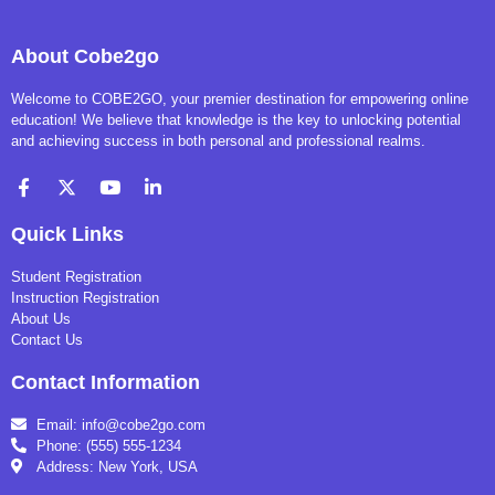
About Cobe2go
Welcome to COBE2GO, your premier destination for empowering online
education! We believe that knowledge is the key to unlocking potential
and achieving success in both personal and professional realms.
Quick Links
Student Registration
Instruction Registration
About Us
Contact Us
Contact Information
Email: info@cobe2go.com
Phone: (555) 555-1234
Address: New York, USA