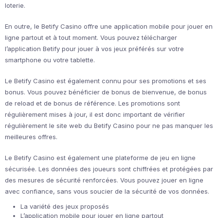
loterie.
En outre, le Betify Casino offre une application mobile pour jouer en
ligne partout et à tout moment. Vous pouvez télécharger
l’application Betify pour jouer à vos jeux préférés sur votre
smartphone ou votre tablette.
Le Betify Casino est également connu pour ses promotions et ses
bonus. Vous pouvez bénéficier de bonus de bienvenue, de bonus
de reload et de bonus de référence. Les promotions sont
régulièrement mises à jour, il est donc important de vérifier
régulièrement le site web du Betify Casino pour ne pas manquer les
meilleures offres.
Le Betify Casino est également une plateforme de jeu en ligne
sécurisée. Les données des joueurs sont chiffrées et protégées par
des mesures de sécurité renforcées. Vous pouvez jouer en ligne
avec confiance, sans vous soucier de la sécurité de vos données.
La variété des jeux proposés
L’application mobile pour jouer en ligne partout