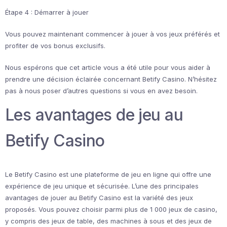
Étape 4 : Démarrer à jouer
Vous pouvez maintenant commencer à jouer à vos jeux préférés et
profiter de vos bonus exclusifs.
Nous espérons que cet article vous a été utile pour vous aider à
prendre une décision éclairée concernant Betify Casino. N’hésitez
pas à nous poser d’autres questions si vous en avez besoin.
Les avantages de jeu au
Betify Casino
Le Betify Casino est une plateforme de jeu en ligne qui offre une
expérience de jeu unique et sécurisée. L’une des principales
avantages de jouer au Betify Casino est la variété des jeux
proposés. Vous pouvez choisir parmi plus de 1 000 jeux de casino,
y compris des jeux de table, des machines à sous et des jeux de