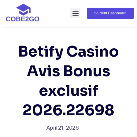
Student Dashboard
Betify Casino
Avis Bonus
exclusif
2026.22698
April 21, 2026