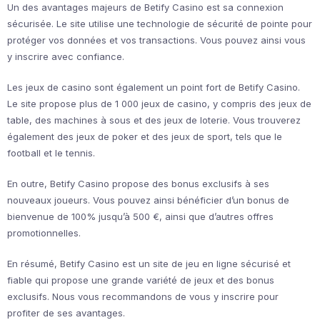
Un des avantages majeurs de Betify Casino est sa connexion
sécurisée. Le site utilise une technologie de sécurité de pointe pour
protéger vos données et vos transactions. Vous pouvez ainsi vous
y inscrire avec confiance.
Les jeux de casino sont également un point fort de Betify Casino.
Le site propose plus de 1 000 jeux de casino, y compris des jeux de
table, des machines à sous et des jeux de loterie. Vous trouverez
également des jeux de poker et des jeux de sport, tels que le
football et le tennis.
En outre, Betify Casino propose des bonus exclusifs à ses
nouveaux joueurs. Vous pouvez ainsi bénéficier d’un bonus de
bienvenue de 100% jusqu’à 500 €, ainsi que d’autres offres
promotionnelles.
En résumé, Betify Casino est un site de jeu en ligne sécurisé et
fiable qui propose une grande variété de jeux et des bonus
exclusifs. Nous vous recommandons de vous y inscrire pour
profiter de ses avantages.