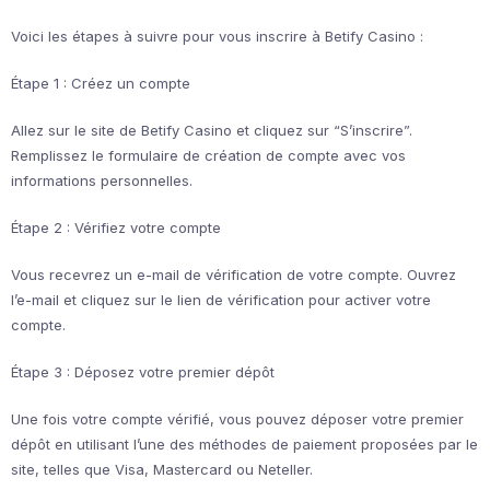
Voici les étapes à suivre pour vous inscrire à Betify Casino :
Étape 1 : Créez un compte
Allez sur le site de Betify Casino et cliquez sur “S’inscrire”.
Remplissez le formulaire de création de compte avec vos
informations personnelles.
Étape 2 : Vérifiez votre compte
Vous recevrez un e-mail de vérification de votre compte. Ouvrez
l’e-mail et cliquez sur le lien de vérification pour activer votre
compte.
Étape 3 : Déposez votre premier dépôt
Une fois votre compte vérifié, vous pouvez déposer votre premier
dépôt en utilisant l’une des méthodes de paiement proposées par le
site, telles que Visa, Mastercard ou Neteller.