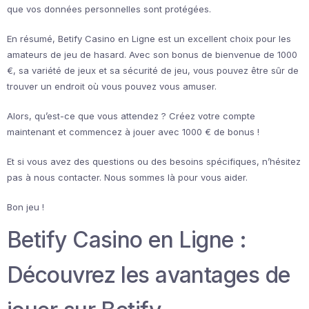
que vos données personnelles sont protégées.
En résumé, Betify Casino en Ligne est un excellent choix pour les
amateurs de jeu de hasard. Avec son bonus de bienvenue de 1000
€, sa variété de jeux et sa sécurité de jeu, vous pouvez être sûr de
trouver un endroit où vous pouvez vous amuser.
Alors, qu’est-ce que vous attendez ? Créez votre compte
maintenant et commencez à jouer avec 1000 € de bonus !
Et si vous avez des questions ou des besoins spécifiques, n’hésitez
pas à nous contacter. Nous sommes là pour vous aider.
Bon jeu !
Betify Casino en Ligne :
Découvrez les avantages de