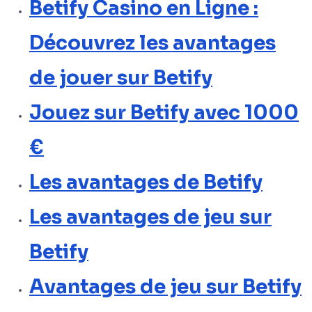
Betify Casino en Ligne :
Découvrez les avantages
de jouer sur Betify
Jouez sur Betify avec 1000
€
Les avantages de Betify
Les avantages de jeu sur
Betify
Avantages de jeu sur Betify