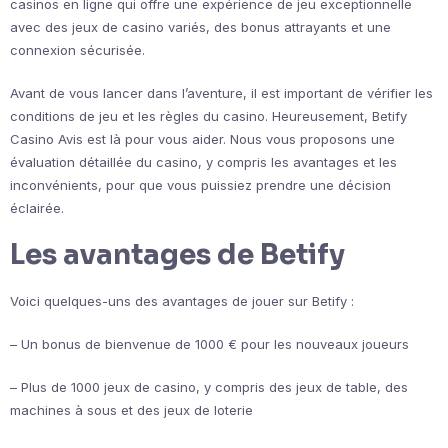
casinos en ligne qui offre une expérience de jeu exceptionnelle
avec des jeux de casino variés, des bonus attrayants et une
connexion sécurisée.
Avant de vous lancer dans l’aventure, il est important de vérifier les
conditions de jeu et les règles du casino. Heureusement, Betify
Casino Avis est là pour vous aider. Nous vous proposons une
évaluation détaillée du casino, y compris les avantages et les
inconvénients, pour que vous puissiez prendre une décision
éclairée.
Les avantages de Betify
Voici quelques-uns des avantages de jouer sur Betify :
– Un bonus de bienvenue de 1000 € pour les nouveaux joueurs
– Plus de 1000 jeux de casino, y compris des jeux de table, des
machines à sous et des jeux de loterie