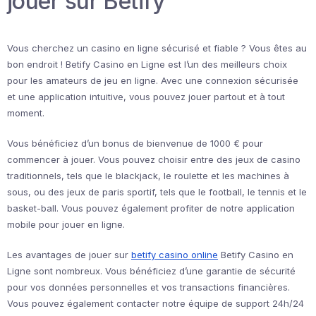
jouer sur Betify
Vous cherchez un casino en ligne sécurisé et fiable ? Vous êtes au
bon endroit ! Betify Casino en Ligne est l’un des meilleurs choix
pour les amateurs de jeu en ligne. Avec une connexion sécurisée
et une application intuitive, vous pouvez jouer partout et à tout
moment.
Vous bénéficiez d’un bonus de bienvenue de 1000 € pour
commencer à jouer. Vous pouvez choisir entre des jeux de casino
traditionnels, tels que le blackjack, le roulette et les machines à
sous, ou des jeux de paris sportif, tels que le football, le tennis et le
basket-ball. Vous pouvez également profiter de notre application
mobile pour jouer en ligne.
Les avantages de jouer sur
betify casino online
Betify Casino en
Ligne sont nombreux. Vous bénéficiez d’une garantie de sécurité
pour vos données personnelles et vos transactions financières.
Vous pouvez également contacter notre équipe de support 24h/24