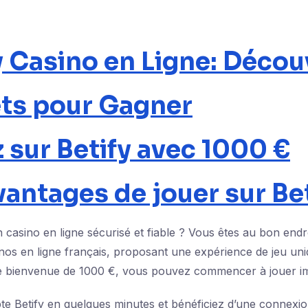
y Casino en Ligne: Décou
ts pour Gagner
 sur Betify avec 1000 €
vantages de jouer sur Be
asino en ligne sécurisé et fiable ? Vous êtes au bon endroit
inos en ligne français, proposant une expérience de jeu uni
 bienvenue de 1000 €, vous pouvez commencer à jouer i
e Betify en quelques minutes et bénéficiez d’une connexio