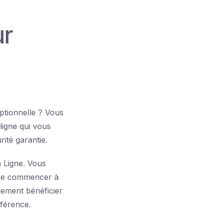
ur
ptionnelle ? Vous
 ligne qui vous
ité garantie.
n Ligne. Vous
 de commencer à
lement bénéficier
férence.