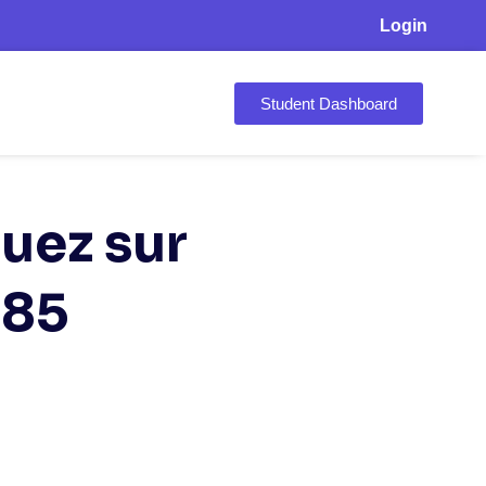
Login
Student Dashboard
uez sur
185