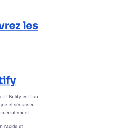
vrez les
tify
 ! Betify est l’un
que et sécurisée.
mmédiatement.
n rapide et