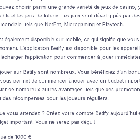
ouvez choisir parmi une grande variété de jeux de casino, 
 table et les jeux de loterie. Les jeux sont développés par d
ondiale, tels que NetEnt, Microgaming et Playtech.
t également disponible sur mobile, ce qui signifie que vou
moment. L’application Betify est disponible pour les apparei
lécharger l’application pour commencer à jouer immédiate
jouer sur Betify sont nombreux. Vous bénéficiez d’un bon
i vous permet de commencer à jouer avec un budget impor
ier de nombreux autres avantages, tels que des promotions
t des récompenses pour les joueurs réguliers.
que vous attendez ? Créez votre compte Betify aujourd’hu
get important. Vous ne serez pas déçu !
ue de 1000 €