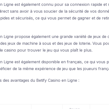
en Ligne est également connu pour sa connexion rapide et 
irect sans avoir à vous soucier de la sécurité de vos donn
pides et sécurisés, ce qui vous permet de gagner et de reti
en Ligne propose également une grande variété de jeux de c
, des jeux de machine à sous et des jeux de loterie. Vous po
e casino pour trouver le jeu qui vous plaît le plus.
en Ligne est également disponible en français, ce qui vous 
néficier de la même expérience de jeu que les joueurs frança
s des avantages du Betify Casino en Ligne :