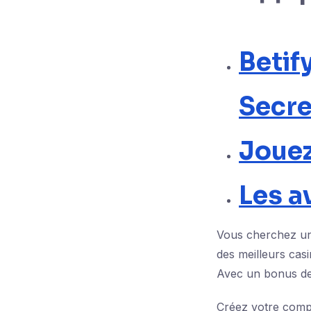
Betif
Secre
Jouez
Les a
Vous cherchez un c
des meilleurs cas
Avec un bonus de
Créez votre compt