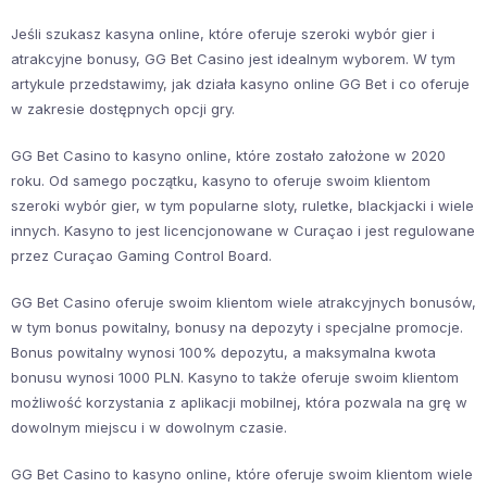
Jeśli szukasz kasyna online, które oferuje szeroki wybór gier i
atrakcyjne bonusy, GG Bet Casino jest idealnym wyborem. W tym
artykule przedstawimy, jak działa kasyno online GG Bet i co oferuje
w zakresie dostępnych opcji gry.
GG Bet Casino to kasyno online, które zostało założone w 2020
roku. Od samego początku, kasyno to oferuje swoim klientom
szeroki wybór gier, w tym popularne sloty, ruletke, blackjacki i wiele
innych. Kasyno to jest licencjonowane w Curaçao i jest regulowane
przez Curaçao Gaming Control Board.
GG Bet Casino oferuje swoim klientom wiele atrakcyjnych bonusów,
w tym bonus powitalny, bonusy na depozyty i specjalne promocje.
Bonus powitalny wynosi 100% depozytu, a maksymalna kwota
bonusu wynosi 1000 PLN. Kasyno to także oferuje swoim klientom
możliwość korzystania z aplikacji mobilnej, która pozwala na grę w
dowolnym miejscu i w dowolnym czasie.
GG Bet Casino to kasyno online, które oferuje swoim klientom wiele