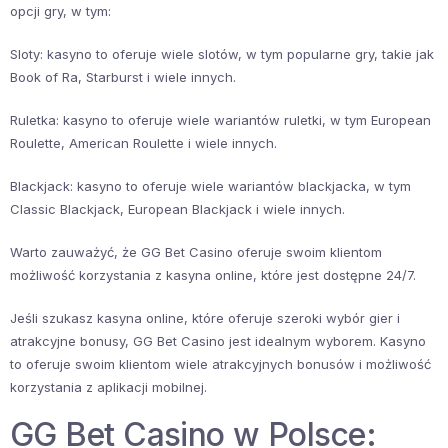
opcji gry, w tym:
Sloty: kasyno to oferuje wiele slotów, w tym popularne gry, takie jak
Book of Ra, Starburst i wiele innych.
Ruletka: kasyno to oferuje wiele wariantów ruletki, w tym European
Roulette, American Roulette i wiele innych.
Blackjack: kasyno to oferuje wiele wariantów blackjacka, w tym
Classic Blackjack, European Blackjack i wiele innych.
Warto zauważyć, że GG Bet Casino oferuje swoim klientom
możliwość korzystania z kasyna online, które jest dostępne 24/7.
Jeśli szukasz kasyna online, które oferuje szeroki wybór gier i
atrakcyjne bonusy, GG Bet Casino jest idealnym wyborem. Kasyno
to oferuje swoim klientom wiele atrakcyjnych bonusów i możliwość
korzystania z aplikacji mobilnej.
GG Bet Casino w Polsce: