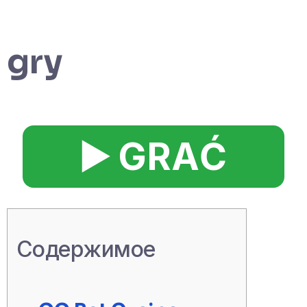
gry
▶️ GRAĆ
Содержимое