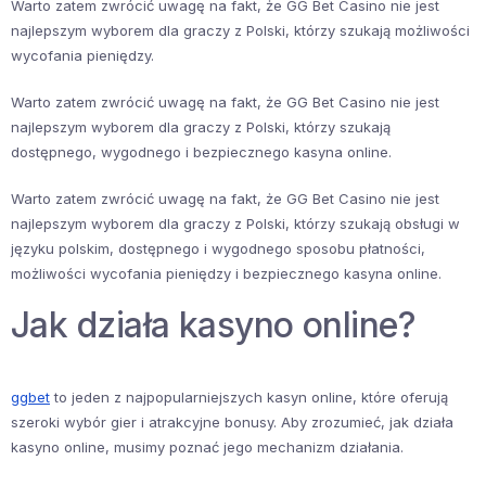
Warto zatem zwrócić uwagę na fakt, że GG Bet Casino nie jest
najlepszym wyborem dla graczy z Polski, którzy szukają możliwości
wycofania pieniędzy.
Warto zatem zwrócić uwagę na fakt, że GG Bet Casino nie jest
najlepszym wyborem dla graczy z Polski, którzy szukają
dostępnego, wygodnego i bezpiecznego kasyna online.
Warto zatem zwrócić uwagę na fakt, że GG Bet Casino nie jest
najlepszym wyborem dla graczy z Polski, którzy szukają obsługi w
języku polskim, dostępnego i wygodnego sposobu płatności,
możliwości wycofania pieniędzy i bezpiecznego kasyna online.
Jak działa kasyno online?
ggbet
to jeden z najpopularniejszych kasyn online, które oferują
szeroki wybór gier i atrakcyjne bonusy. Aby zrozumieć, jak działa
kasyno online, musimy poznać jego mechanizm działania.