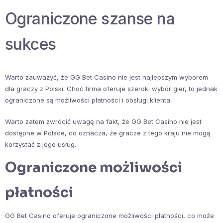
Ograniczone szanse na
sukces
Warto zauważyć, że GG Bet Casino nie jest najlepszym wyborem
dla graczy z Polski. Choć firma oferuje szeroki wybór gier, to jednak
ograniczone są możliwości płatności i obsługi klienta.
Warto zatem zwrócić uwagę na fakt, że GG Bet Casino nie jest
dostępne w Polsce, co oznacza, że gracze z tego kraju nie mogą
korzystać z jego usług.
Ograniczone możliwości
płatności
GG Bet Casino oferuje ograniczone możliwości płatności, co może