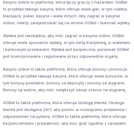
Kasyno online to platforma, która łączy graczy z hazardem. GGBet
to przykład takiego kasyna, które oferuje wiele gier, w tym ruletka,
blackjack, poker, kasyno i wiele innych. Aby zagrać w kasynie
online, należy zarejestrować się na stronie GGBet i dokonać wpłaty.
Wpłata jest niezbędna, aby móc zagrać w kasynie online. GGBet
oferuje wiele sposobów wpłaty, w tym kartą kredytową, e-walletami
i bankowymi przelewami. Wpłata jest bezpieczna, ponieważ GGBet
jest licencjonowane i regulowane przez odpowiednie organy.
Kasyno online to także platforma, która oferuje bonusy i promocje.
GGBet to przykład takiego kasyna, które oferuje wiele bonusów, w
tym bonusy powitalne, bonusy za depozyty i bonusy za wygrane.
Bonusy są ważne, aby móc zwiększyć swoje szanse na wygraną.
GGBet to także platforma, która oferuje obsługę klienta. Obsługa
klienta jest dostępna 24/7, aby pomóc w rozwiązaniu problemów i
odpowiedzieć na pytania. GGBet to także platforma, która oferuje
bezpieczeństwo i prywatność, aby móc grać zgodnie z zasadami.