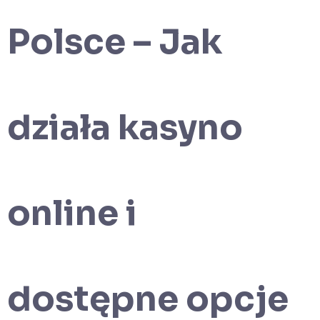
Polsce – Jak
działa kasyno
online i
dostępne opcje