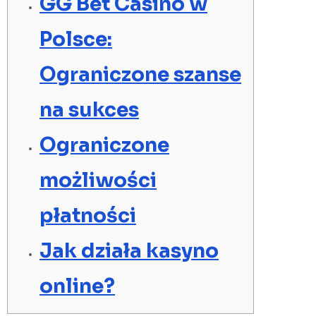
GG Bet Casino w
Polsce:
Ograniczone szanse
na sukces
Ograniczone
możliwości
płatności
Jak działa kasyno
online?