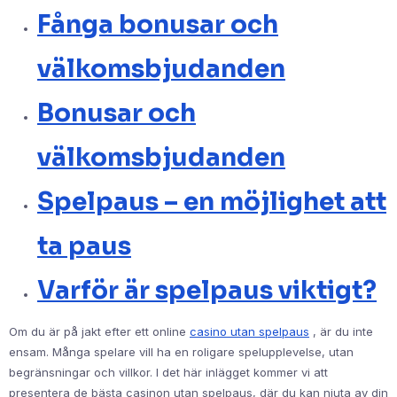
Fånga bonusar och
välkomsbjudanden
Bonusar och
välkomsbjudanden
Spelpaus – en möjlighet att
ta paus
Varför är spelpaus viktigt?
Om du är på jakt efter ett online
casino utan spelpaus
, är du inte
ensam. Många spelare vill ha en roligare spelupplevelse, utan
begränsningar och villkor. I det här inlägget kommer vi att
presentera de bästa casinon utan spelpaus, där du kan njuta av din