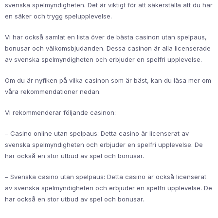
svenska spelmyndigheten. Det är viktigt för att säkerställa att du har
en säker och trygg spelupplevelse.
Vi har också samlat en lista över de bästa casinon utan spelpaus,
bonusar och välkomsbjudanden. Dessa casinon är alla licenserade
av svenska spelmyndigheten och erbjuder en spelfri upplevelse.
Om du är nyfiken på vilka casinon som är bäst, kan du läsa mer om
våra rekommendationer nedan.
Vi rekommenderar följande casinon:
– Casino online utan spelpaus: Detta casino är licenserat av
svenska spelmyndigheten och erbjuder en spelfri upplevelse. De
har också en stor utbud av spel och bonusar.
– Svenska casino utan spelpaus: Detta casino är också licenserat
av svenska spelmyndigheten och erbjuder en spelfri upplevelse. De
har också en stor utbud av spel och bonusar.