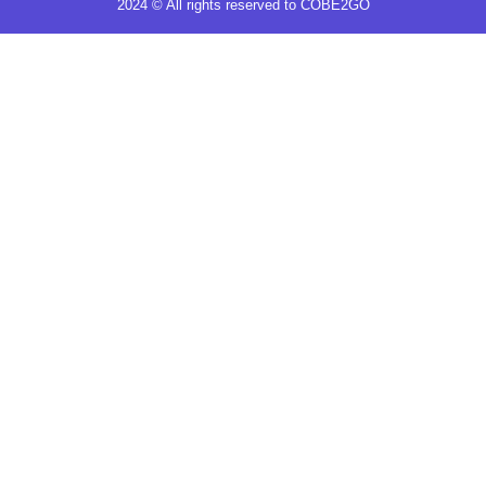
2024 © All rights reserved to COBE2GO