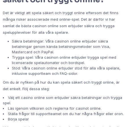
Det är viktigt att spela säkert och tryggt online eftersom det finns
många risker associerade med online-spel. Det är därför vi har
samlat de bästa casinon online som erbjuder säkra och trygga
spelupplevelser för alla våra spelare.
Säkra betalningar: Våra casinon online erbjuder säkra
betalningar genom kända betalningsmetoder som Visa,
Mastercard och PayPal.
Trygga spel: Våra casinon online erbjuder trygga spel med
licenserade spelautomater och bordspel.
Stöd: Våra casinon online erbjuder stöd för alla våra spelare,
inklusive supportteam och FAQ-sidor.
Om du är nyfiken på hur du kan spela säkert och tryggt online, är
det enkelt. Följ dessa steg:
Välj ett casino online som erbjuder säkra betalningar och trygga
spel.
Läs igenom villkoren och reglerna för casinot online.
Ställa frågor till supportteamet om du har några frågor eller oron.
Börja spela!