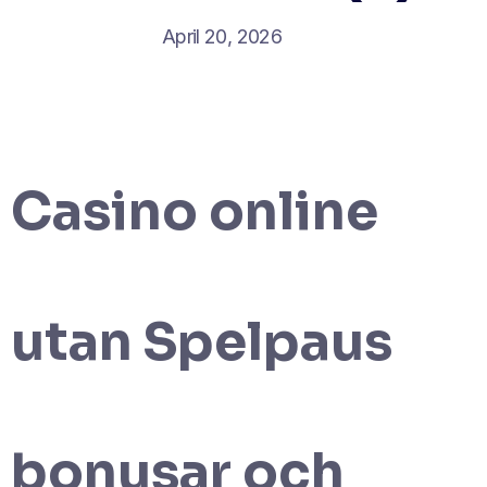
April 20, 2026
Casino online
utan Spelpaus
bonusar och