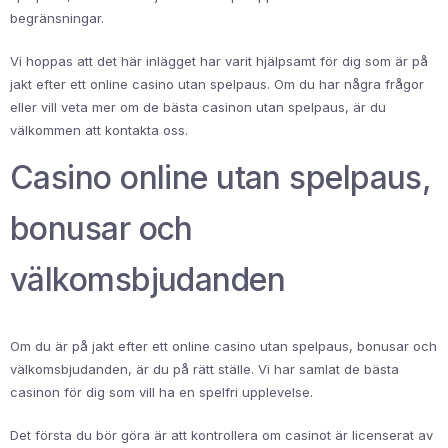
begränsningar.
Vi hoppas att det här inlägget har varit hjälpsamt för dig som är på
jakt efter ett online casino utan spelpaus. Om du har några frågor
eller vill veta mer om de bästa casinon utan spelpaus, är du
välkommen att kontakta oss.
Casino online utan spelpaus,
bonusar och
välkomsbjudanden
Om du är på jakt efter ett online casino utan spelpaus, bonusar och
välkomsbjudanden, är du på rätt ställe. Vi har samlat de bästa
casinon för dig som vill ha en spelfri upplevelse.
Det första du bör göra är att kontrollera om casinot är licenserat av