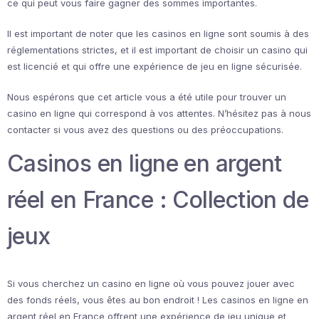
ce qui peut vous faire gagner des sommes importantes.
Il est important de noter que les casinos en ligne sont soumis à des
réglementations strictes, et il est important de choisir un casino qui
est licencié et qui offre une expérience de jeu en ligne sécurisée.
Nous espérons que cet article vous a été utile pour trouver un
casino en ligne qui correspond à vos attentes. N’hésitez pas à nous
contacter si vous avez des questions ou des préoccupations.
Casinos en ligne en argent
réel en France : Collection de
jeux
Si vous cherchez un casino en ligne où vous pouvez jouer avec
des fonds réels, vous êtes au bon endroit ! Les casinos en ligne en
argent réel en France offrent une expérience de jeu unique et