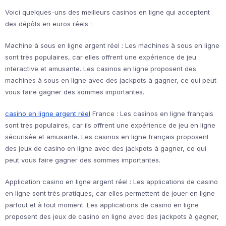
Voici quelques-uns des meilleurs casinos en ligne qui acceptent
des dépôts en euros réels :
Machine à sous en ligne argent réel : Les machines à sous en ligne
sont très populaires, car elles offrent une expérience de jeu
interactive et amusante. Les casinos en ligne proposent des
machines à sous en ligne avec des jackpots à gagner, ce qui peut
vous faire gagner des sommes importantes.
casino en ligne argent réel
France : Les casinos en ligne français
sont très populaires, car ils offrent une expérience de jeu en ligne
sécurisée et amusante. Les casinos en ligne français proposent
des jeux de casino en ligne avec des jackpots à gagner, ce qui
peut vous faire gagner des sommes importantes.
Application casino en ligne argent réel : Les applications de casino
en ligne sont très pratiques, car elles permettent de jouer en ligne
partout et à tout moment. Les applications de casino en ligne
proposent des jeux de casino en ligne avec des jackpots à gagner,