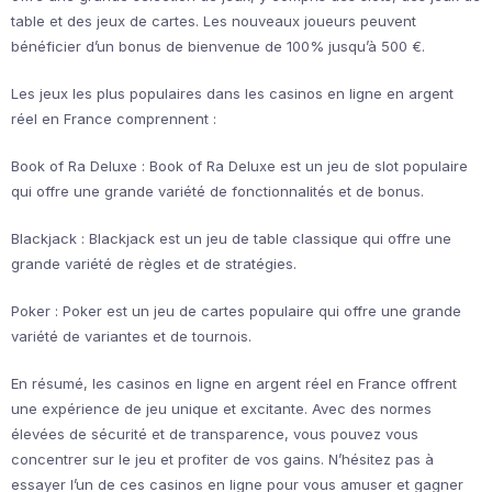
table et des jeux de cartes. Les nouveaux joueurs peuvent
bénéficier d’un bonus de bienvenue de 100% jusqu’à 500 €.
Les jeux les plus populaires dans les casinos en ligne en argent
réel en France comprennent :
Book of Ra Deluxe : Book of Ra Deluxe est un jeu de slot populaire
qui offre une grande variété de fonctionnalités et de bonus.
Blackjack : Blackjack est un jeu de table classique qui offre une
grande variété de règles et de stratégies.
Poker : Poker est un jeu de cartes populaire qui offre une grande
variété de variantes et de tournois.
En résumé, les casinos en ligne en argent réel en France offrent
une expérience de jeu unique et excitante. Avec des normes
élevées de sécurité et de transparence, vous pouvez vous
concentrer sur le jeu et profiter de vos gains. N’hésitez pas à
essayer l’un de ces casinos en ligne pour vous amuser et gagner