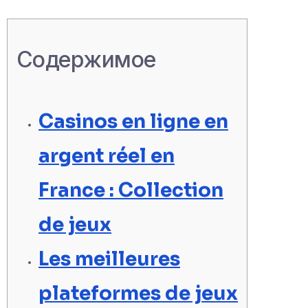
Содержимое
Casinos en ligne en
argent réel en
France : Collection
de jeux
Les meilleures
plateformes de jeux