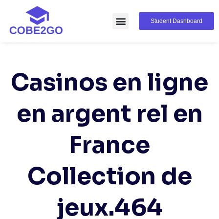
Student Dashboard
Casinos en ligne
en argent rel en
France
Collection de
jeux.464