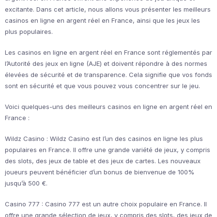
excitante. Dans cet article, nous allons vous présenter les meilleurs
casinos en ligne en argent réel en France, ainsi que les jeux les
plus populaires.
Les casinos en ligne en argent réel en France sont réglementés par
l’Autorité des jeux en ligne (AJE) et doivent répondre à des normes
élevées de sécurité et de transparence. Cela signifie que vos fonds
sont en sécurité et que vous pouvez vous concentrer sur le jeu.
Voici quelques-uns des meilleurs casinos en ligne en argent réel en
France :
Wildz Casino : Wildz Casino est l’un des casinos en ligne les plus
populaires en France. Il offre une grande variété de jeux, y compris
des slots, des jeux de table et des jeux de cartes. Les nouveaux
joueurs peuvent bénéficier d’un bonus de bienvenue de 100%
jusqu’à 500 €.
Casino 777 : Casino 777 est un autre choix populaire en France. Il
offre une grande sélection de jeux, y compris des slots, des jeux de