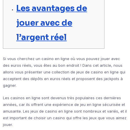
Les avantages de
jouer avec de
l’argent réel
Si vous cherchez un casino en ligne où vous pouvez jouer avec
des euros réels, vous êtes au bon endroit ! Dans cet article, nous
allons vous présenter une collection de jeux de casino en ligne qui
acceptent des dépôts en euros réels et proposent des jackpots à
gagner.
Les casinos en ligne sont devenus très populaires ces dernières
années, car ils offrent une expérience de jeu en ligne sécurisée et
amusante. Les jeux de casino en ligne sont nombreux et variés, et il
est important de choisir un casino qui offre les jeux que vous aimez
jouer.