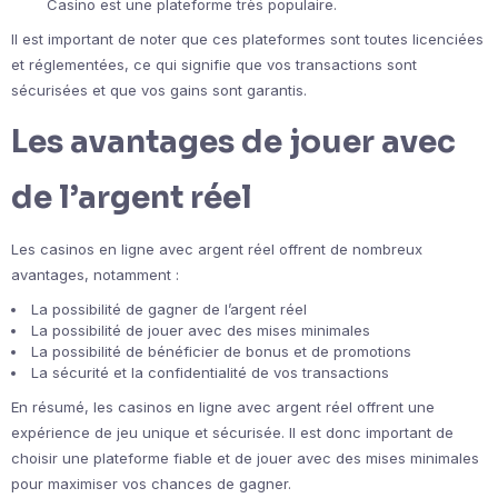
Casino est une plateforme très populaire.
Il est important de noter que ces plateformes sont toutes licenciées
et réglementées, ce qui signifie que vos transactions sont
sécurisées et que vos gains sont garantis.
Les avantages de jouer avec
de l’argent réel
Les casinos en ligne avec argent réel offrent de nombreux
avantages, notamment :
La possibilité de gagner de l’argent réel
La possibilité de jouer avec des mises minimales
La possibilité de bénéficier de bonus et de promotions
La sécurité et la confidentialité de vos transactions
En résumé, les casinos en ligne avec argent réel offrent une
expérience de jeu unique et sécurisée. Il est donc important de
choisir une plateforme fiable et de jouer avec des mises minimales
pour maximiser vos chances de gagner.