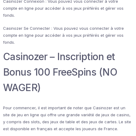
Casinozer Connexion : Vous pouvez vous connecter à votre
compte en ligne pour accéder à vos jeux préférés et gérer vos
fonds.
Casinozer Se Connecter : Vous pouvez vous connecter à votre
compte en ligne pour accéder à vos jeux préférés et gérer vos
fonds.
Casinozer – Inscription et
Bonus 100 FreeSpins (NO
WAGER)
Pour commencer, il est important de noter que Casinozer est un
site de jeu en ligne qui offre une grande variété de jeux de casino,
y compris des slots, des jeux de table et des jeux de cartes. Le site
est disponible en français et accepte les joueurs de France.