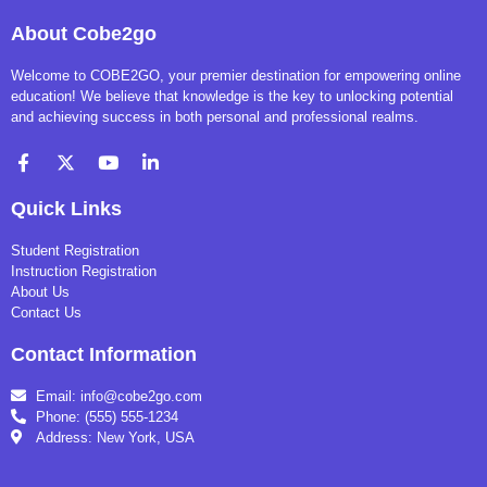
About Cobe2go
Welcome to COBE2GO, your premier destination for empowering online
education! We believe that knowledge is the key to unlocking potential
and achieving success in both personal and professional realms.
Quick Links
Student Registration
Instruction Registration
About Us
Contact Us
Contact Information
Email: info@cobe2go.com
Phone: (555) 555-1234
Address: New York, USA