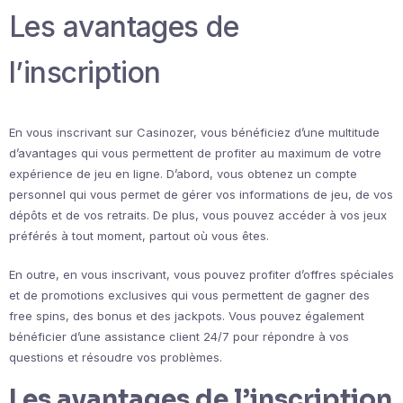
Les avantages de
l’inscription
En vous inscrivant sur Casinozer, vous bénéficiez d’une multitude
d’avantages qui vous permettent de profiter au maximum de votre
expérience de jeu en ligne. D’abord, vous obtenez un compte
personnel qui vous permet de gérer vos informations de jeu, de vos
dépôts et de vos retraits. De plus, vous pouvez accéder à vos jeux
préférés à tout moment, partout où vous êtes.
En outre, en vous inscrivant, vous pouvez profiter d’offres spéciales
et de promotions exclusives qui vous permettent de gagner des
free spins, des bonus et des jackpots. Vous pouvez également
bénéficier d’une assistance client 24/7 pour répondre à vos
questions et résoudre vos problèmes.
Les avantages de l’inscription