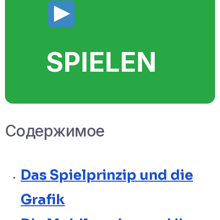
SPIELEN
Содержимое
Das Spielprinzip und die
Grafik