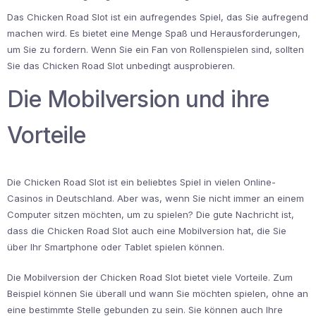
Das Chicken Road Slot ist ein aufregendes Spiel, das Sie aufregend
machen wird. Es bietet eine Menge Spaß und Herausforderungen,
um Sie zu fordern. Wenn Sie ein Fan von Rollenspielen sind, sollten
Sie das Chicken Road Slot unbedingt ausprobieren.
Die Mobilversion und ihre
Vorteile
Die Chicken Road Slot ist ein beliebtes Spiel in vielen Online-
Casinos in Deutschland. Aber was, wenn Sie nicht immer an einem
Computer sitzen möchten, um zu spielen? Die gute Nachricht ist,
dass die Chicken Road Slot auch eine Mobilversion hat, die Sie
über Ihr Smartphone oder Tablet spielen können.
Die Mobilversion der Chicken Road Slot bietet viele Vorteile. Zum
Beispiel können Sie überall und wann Sie möchten spielen, ohne an
eine bestimmte Stelle gebunden zu sein. Sie können auch Ihre