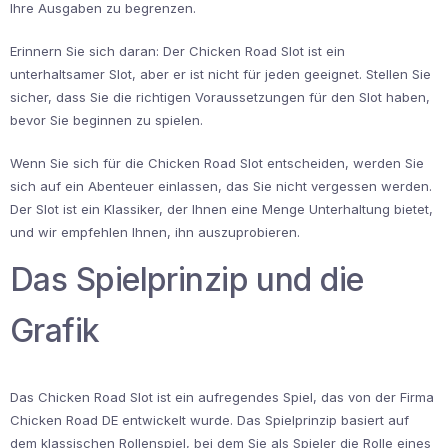
Ihre Ausgaben zu begrenzen.
Erinnern Sie sich daran: Der Chicken Road Slot ist ein
unterhaltsamer Slot, aber er ist nicht für jeden geeignet. Stellen Sie
sicher, dass Sie die richtigen Voraussetzungen für den Slot haben,
bevor Sie beginnen zu spielen.
Wenn Sie sich für die Chicken Road Slot entscheiden, werden Sie
sich auf ein Abenteuer einlassen, das Sie nicht vergessen werden.
Der Slot ist ein Klassiker, der Ihnen eine Menge Unterhaltung bietet,
und wir empfehlen Ihnen, ihn auszuprobieren.
Das Spielprinzip und die
Grafik
Das Chicken Road Slot ist ein aufregendes Spiel, das von der Firma
Chicken Road DE entwickelt wurde. Das Spielprinzip basiert auf
dem klassischen Rollenspiel, bei dem Sie als Spieler die Rolle eines