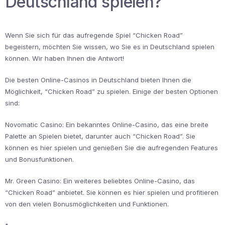
Deutschland spielen?
Wenn Sie sich für das aufregende Spiel “Chicken Road”
begeistern, möchten Sie wissen, wo Sie es in Deutschland spielen
können. Wir haben Ihnen die Antwort!
Die besten Online-Casinos in Deutschland bieten Ihnen die
Möglichkeit, “Chicken Road” zu spielen. Einige der besten Optionen
sind:
Novomatic Casino: Ein bekanntes Online-Casino, das eine breite
Palette an Spielen bietet, darunter auch “Chicken Road”. Sie
können es hier spielen und genießen Sie die aufregenden Features
und Bonusfunktionen.
Mr. Green Casino: Ein weiteres beliebtes Online-Casino, das
“Chicken Road” anbietet. Sie können es hier spielen und profitieren
von den vielen Bonusmöglichkeiten und Funktionen.