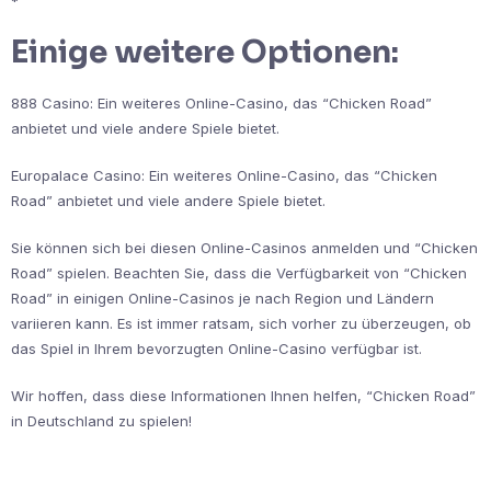
*
Einige weitere Optionen:
888 Casino: Ein weiteres Online-Casino, das “Chicken Road”
anbietet und viele andere Spiele bietet.
Europalace Casino: Ein weiteres Online-Casino, das “Chicken
Road” anbietet und viele andere Spiele bietet.
Sie können sich bei diesen Online-Casinos anmelden und “Chicken
Road” spielen. Beachten Sie, dass die Verfügbarkeit von “Chicken
Road” in einigen Online-Casinos je nach Region und Ländern
variieren kann. Es ist immer ratsam, sich vorher zu überzeugen, ob
das Spiel in Ihrem bevorzugten Online-Casino verfügbar ist.
Wir hoffen, dass diese Informationen Ihnen helfen, “Chicken Road”
in Deutschland zu spielen!