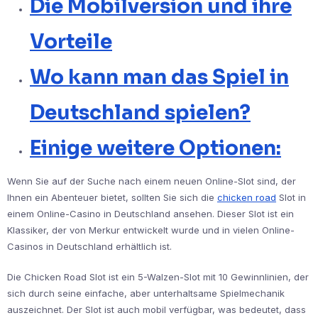
Die Mobilversion und ihre
Vorteile
Wo kann man das Spiel in
Deutschland spielen?
Einige weitere Optionen:
Wenn Sie auf der Suche nach einem neuen Online-Slot sind, der
Ihnen ein Abenteuer bietet, sollten Sie sich die
chicken road
Slot in
einem Online-Casino in Deutschland ansehen. Dieser Slot ist ein
Klassiker, der von Merkur entwickelt wurde und in vielen Online-
Casinos in Deutschland erhältlich ist.
Die Chicken Road Slot ist ein 5-Walzen-Slot mit 10 Gewinnlinien, der
sich durch seine einfache, aber unterhaltsame Spielmechanik
auszeichnet. Der Slot ist auch mobil verfügbar, was bedeutet, dass