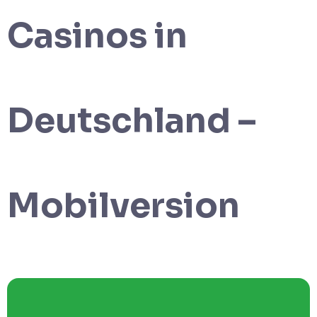
Casinos in
Deutschland –
Mobilversion