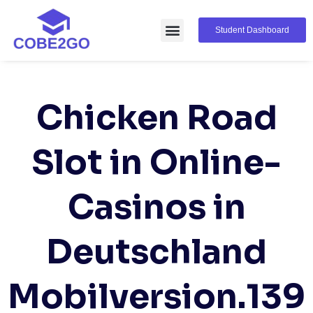
Student Dashboard
Chicken Road
Slot in Online-
Casinos in
Deutschland
Mobilversion.139