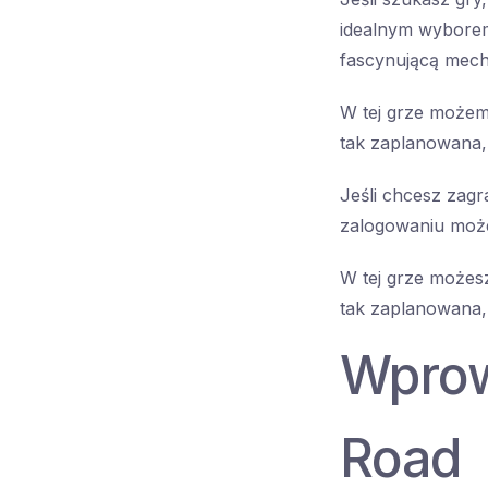
idealnym wyborem
fascynującą mech
W tej grze możemy
tak zaplanowana,
Jeśli chcesz zagr
zalogowaniu może
W tej grze możesz
tak zaplanowana,
Wprow
Road