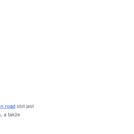
en road
slot jest
, a także