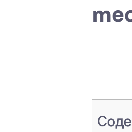
mec
Сод