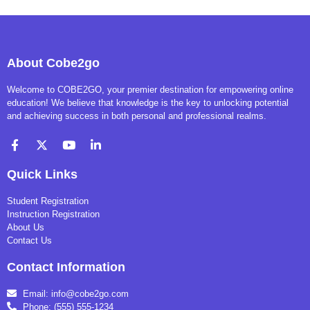
About Cobe2go
Welcome to COBE2GO, your premier destination for empowering online
education! We believe that knowledge is the key to unlocking potential
and achieving success in both personal and professional realms.
Quick Links
Student Registration
Instruction Registration
About Us
Contact Us
Contact Information
Email: info@cobe2go.com
Phone: (555) 555-1234