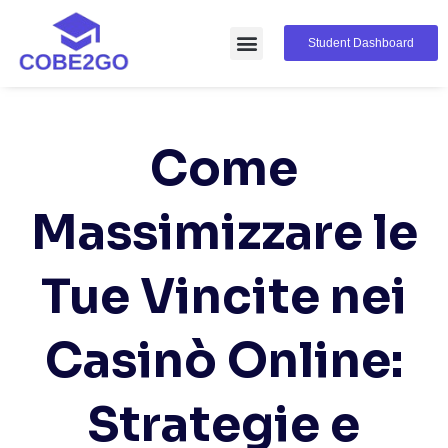
Student Dashboard
Come
Massimizzare le
Tue Vincite nei
Casinò Online:
Strategie e