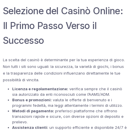
Selezione del Casinò Online:
Il Primo Passo Verso il
Successo
La scelta del casinò è determinante per la tua esperienza di gioco.
Non tutti i siti sono uguali: la sicurezza, la varietà di giochi, i bonus
e la trasparenza delle condizioni influenzano direttamente le tue
possibilità di vincita.
Licenza e regolamentazione:
verifica sempre che il casinò
sia autorizzato da enti riconosciuti come l’AAMS/ADM.
Bonus e promozioni:
valuta le offerte di benvenuto e i
programmi fedeltà, ma leggi attentamente i termini di utilizzo.
Metodi di pagamento:
preferisci piattaforme che offrono
transazioni rapide e sicure, con diverse opzioni di deposito e
prelievo.
Assistenza clienti:
un supporto efficiente e disponibile 24/7 è