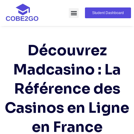
Student Dashboard
Découvrez
Madcasino : La
Référence des
Casinos en Ligne
en France