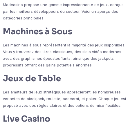
Madcasino propose une gamme impressionnante de jeux, conçus
par les meilleurs développeurs du secteur. Voici un aperçu des
catégories principales :
Machines à Sous
Les machines à sous représentent la majorité des jeux disponibles.
Vous y trouverez des titres classiques, des slots vidéo modernes
avec des graphismes époustouflants, ainsi que des jackpots
progressifs offrant des gains potentiels énormes.
Jeux de Table
Les amateurs de jeux stratégiques apprécieront les nombreuses
variantes de blackjack, roulette, baccarat, et poker. Chaque jeu est
proposé avec des règles claires et des options de mise flexibles.
Live Casino