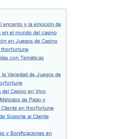
l encanto y la emoción de
e en el mundo del casino
ión en Juegos de Casino
 thorfortune
das con Temáticas
 la Variedad de Juegos de
orfortune
 del Casino en Vivo
 Métodos de Pago y
 Cliente en thorfortune
e Soporte al Cliente
s y Bonificaciones en