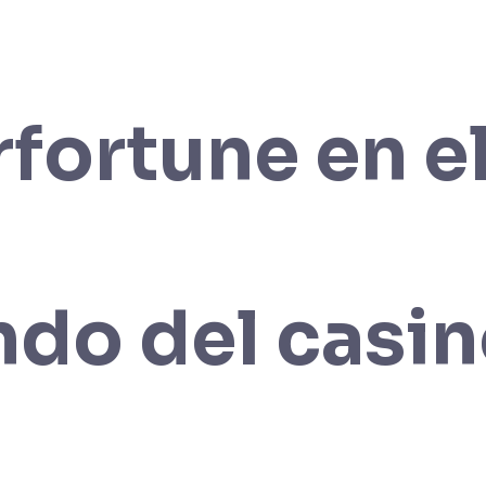
rfortune en e
do del casi