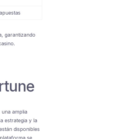
 apuestas
a, garantizando
casino.
rtune
e una amplia
 estrategia y la
 están disponibles
 plataforma se