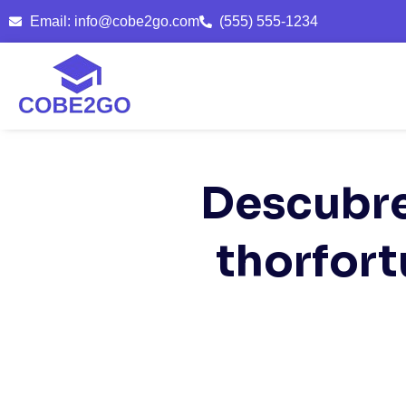
Email: info@cobe2go.com
(555) 555-1234
Descubre
thorfort