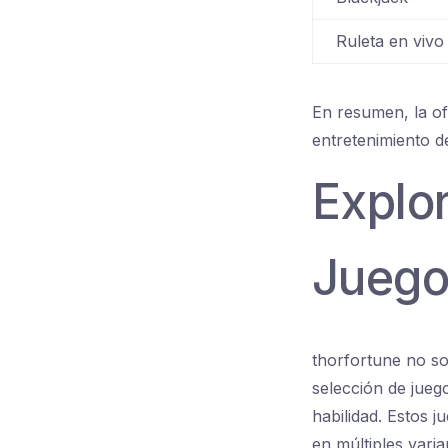
Ruleta en vivo
En resumen, la of
entretenimiento d
Explo
Juego
thorfortune no so
selección de jueg
habilidad. Estos j
en múltiples vari