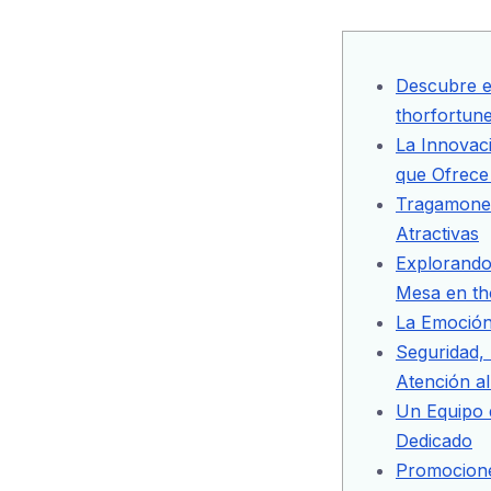
Descubre e
thorfortun
La Innovac
que Ofrece
Tragamone
Atractivas
Explorando
Mesa en th
La Emoción
Seguridad,
Atención al
Un Equipo d
Dedicado
Promocione