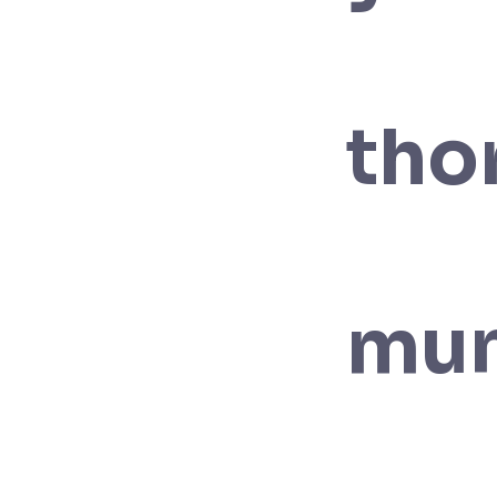
tho
mun