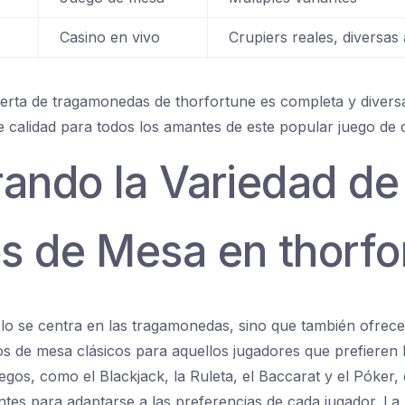
Casino en vivo
Crupiers reales, diversas
erta de tragamonedas de thorfortune es completa y divers
e calidad para todos los amantes de este popular juego de 
rando la Variedad de
s de Mesa en thorfo
lo se centra en las tragamonedas, sino que también ofrec
os de mesa clásicos para aquellos jugadores que prefieren la
uegos, como el Blackjack, la Ruleta, el Baccarat y el Póker,
antes para adaptarse a las preferencias de cada jugador. La