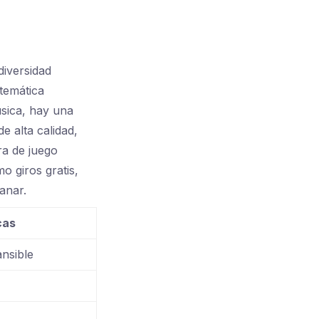
iversidad
temática
úsica, hay una
e alta calidad,
ra de juego
 giros gratis,
anar.
cas
ansible