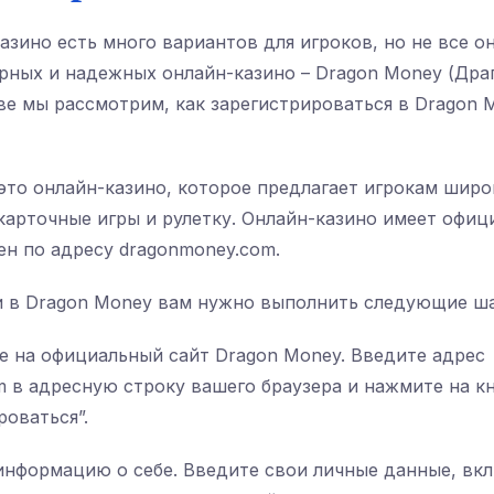
азино есть много вариантов для игроков, но не все о
рных и надежных онлайн-казино – Dragon Money (Драг
е мы рассмотрим, как зарегистрироваться в Dragon 
это онлайн-казино, которое предлагает игрокам широ
карточные игры и рулетку. Онлайн-казино имеет офиц
ен по адресу dragonmoney.com.
и в Dragon Money вам нужно выполнить следующие ша
е на официальный сайт Dragon Money. Введите адрес
 в адресную строку вашего браузера и нажмите на к
роваться”.
информацию о себе. Введите свои личные данные, вкл