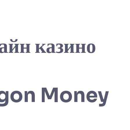
айн казино
gon Money