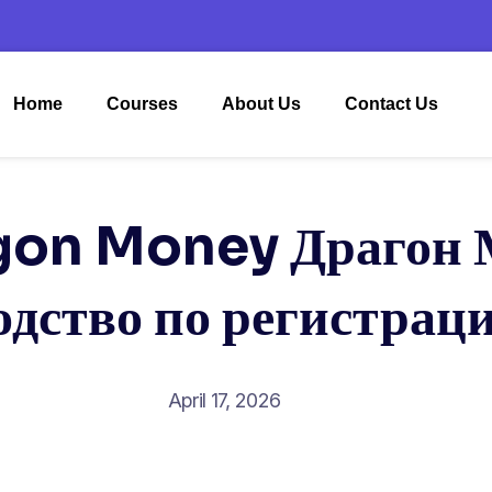
Home
Courses
About Us
Contact Us
gon Money Драгон 
одство по регистрац
April 17, 2026