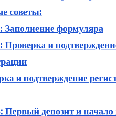
е советы:
: Заполнение формуляра
: Проверка и подтверждени
трации
рка и подтверждение регис
: Первый депозит и начало