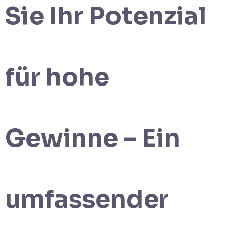
Sie Ihr Potenzial
für hohe
Gewinne – Ein
umfassender