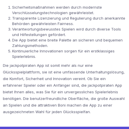
Sicherheitsmaßnahmen werden durch modernste
Verschlüsselungstechnologien gewährleistet.
Transparente Lizenzierung und Regulierung durch anerkannte
Behörden gewährleisten Fairness.
Verantwortungsbewusstes Spielen wird durch diverse Tools
und Hilfestellungen gefördert.
Die App bietet eine breite Palette an sicheren und bequemen
Zahlungsmethoden.
Kontinuierliche Innovationen sorgen für ein erstklassiges
Spielerlebnis.
Die jackpotpiraten App ist somit mehr als nur eine
Glücksspielplattform, sie ist eine umfassende Unterhaltungslösung,
die Komfort, Sicherheit und Innovation vereint. Ob Sie ein
erfahrener Spieler oder ein Anfänger sind, die jackpotpiraten App
bietet Ihnen alles, was Sie für ein unvergessliches Spielerlebnis
benötigen. Die benutzerfreundliche Oberfläche, die große Auswahl
an Spielen und die attraktiven Boni machen die App zu einer
ausgezeichneten Wahl für jeden Glücksspielfan.