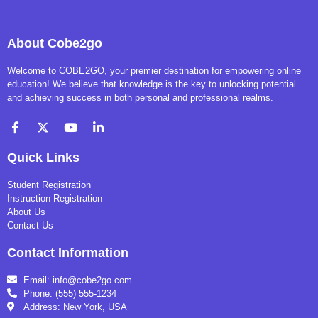
About Cobe2go
Welcome to COBE2GO, your premier destination for empowering online
education! We believe that knowledge is the key to unlocking potential
and achieving success in both personal and professional realms.
Quick Links
Student Registration
Instruction Registration
About Us
Contact Us
Contact Information
Email: info@cobe2go.com
Phone: (555) 555-1234
Address: New York, USA