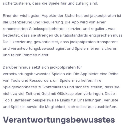
sicherzustellen, dass die Spiele fair und zufällig sind.
Einer der wichtigsten Aspekte der Sicherheit bei jackpotpiraten ist
die Lizenzierung und Regulierung. Die App wird von einer
renommierten Glücksspielbehörde lizenziert und reguliert, was
bedeutet, dass sie strengen Qualitätsstandards entsprechen muss.
Die Lizenzierung gewährleistet, dass jackpotpiraten transparent
und verantwortungsbewusst agiert und Spielern einen sicheren
und fairen Rahmen bietet.
Darüber hinaus setzt sich jackpotpiraten für
verantwortungsbewusstes Spielen ein. Die App bietet eine Reihe
von Tools und Ressourcen, um Spielern zu helfen, ihre
Spielgewohnheiten zu kontrollieren und sicherzustellen, dass sie
nicht zu viel Zeit und Geld mit Glücksspielen verbringen. Diese
Tools umfassen beispielsweise Limits für Einzahlungen, Verluste
und Spielzeit sowie die Möglichkeit, sich selbst auszuschließen.
Verantwortungsbewusstes