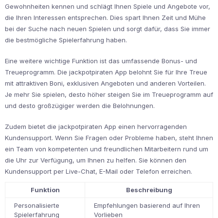
Gewohnheiten kennen und schlägt Ihnen Spiele und Angebote vor,
die Ihren Interessen entsprechen. Dies spart Ihnen Zeit und Mühe
bei der Suche nach neuen Spielen und sorgt dafür, dass Sie immer
die bestmögliche Spielerfahrung haben.
Eine weitere wichtige Funktion ist das umfassende Bonus- und
Treueprogramm. Die jackpotpiraten App belohnt Sie für Ihre Treue
mit attraktiven Boni, exklusiven Angeboten und anderen Vorteilen.
Je mehr Sie spielen, desto höher steigen Sie im Treueprogramm auf
und desto großzügiger werden die Belohnungen.
Zudem bietet die jackpotpiraten App einen hervorragenden
Kundensupport. Wenn Sie Fragen oder Probleme haben, steht Ihnen
ein Team von kompetenten und freundlichen Mitarbeitern rund um
die Uhr zur Verfügung, um Ihnen zu helfen. Sie können den
Kundensupport per Live-Chat, E-Mail oder Telefon erreichen.
Funktion
Beschreibung
Personalisierte
Empfehlungen basierend auf Ihren
Spielerfahrung
Vorlieben