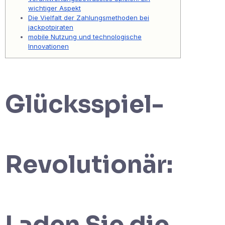
wichtiger Aspekt
Die Vielfalt der Zahlungsmethoden bei
jackpotpiraten
mobile Nutzung und technologische
Innovationen
Glücksspiel-
Revolutionär:
Laden Sie die