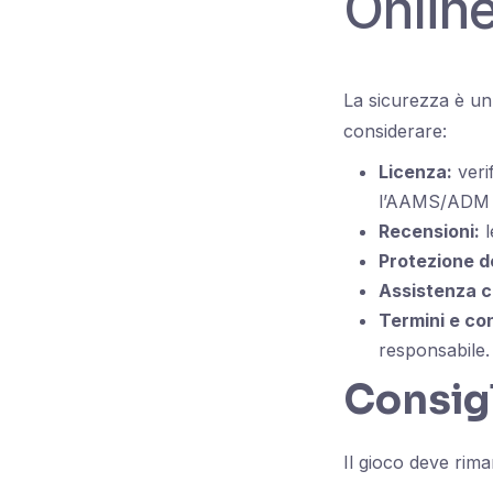
Online
La sicurezza è un 
considerare:
Licenza:
verif
l’AAMS/ADM in
Recensioni:
l
Protezione de
Assistenza cl
Termini e con
responsabile.
Consigl
Il gioco deve rima