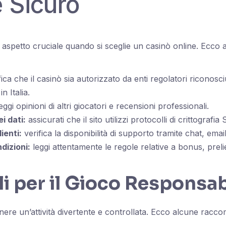
 Sicuro
aspetto cruciale quando si sceglie un casinò online. Ecco al
ica che il casinò sia autorizzato da enti regolatori riconosc
 Italia.
eggi opinioni di altri giocatori e recensioni professionali.
i dati:
assicurati che il sito utilizzi protocolli di crittografia
ienti:
verifica la disponibilità di supporto tramite chat, emai
dizioni:
leggi attentamente le regole relative a bonus, preli
i per il Gioco Responsab
nere un’attività divertente e controllata. Ecco alcune racc