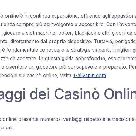
ò online è in continua espansione, offrendo agli appassiona
rienza sempre più coinvolgente e accessibile. Con l’avvento
li, giocare a slot machine, poker, blackjack e altri giochi da
nte, direttamente dal proprio dispositivo. Tuttavia, per god
è fondamentale conoscere le strategie vincenti, i migliori gi
ezza da adottare. In questa guida approfondita, esploreremo 
ti a diventare un giocatore più consapevole e preparato. Per
censioni sui casinò online, visita
it-allyspin.com
.
aggi dei Casinò Onli
 online presenta numerosi vantaggi rispetto alle tradizional
cipali: