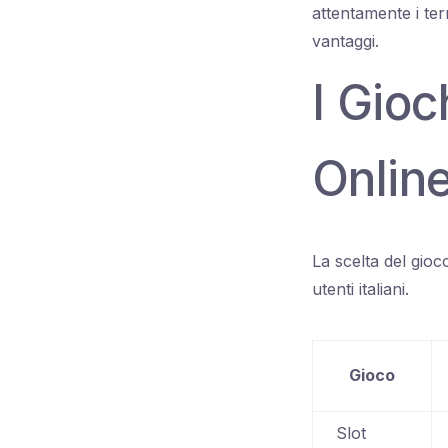
attentamente i ter
vantaggi.
I Gioc
Onlin
La scelta del gioc
utenti italiani.
Gioco
Slot