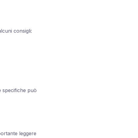
cuni consigli:
ie specifiche può
portante leggere