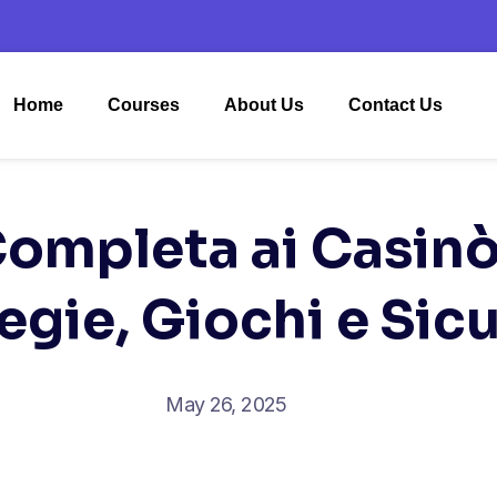
Home
Courses
About Us
Contact Us
ompleta ai Casinò
egie, Giochi e Sic
May 26, 2025