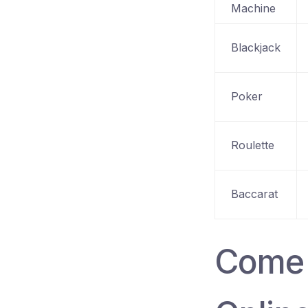
Machine
Blackjack
Poker
Roulette
Baccarat
Come 