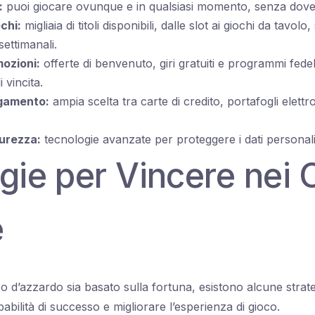
:
puoi giocare ovunque e in qualsiasi momento, senza dover
ochi:
migliaia di titoli disponibili, dalle slot ai giochi da tavol
ettimanali.
ozioni:
offerte di benvenuto, giri gratuiti e programmi fed
i vincita.
agamento:
ampia scelta tra carte di credito, portafogli elettro
curezza:
tecnologie avanzate per proteggere i dati personali 
gie per Vincere nei 
e
co d’azzardo sia basato sulla fortuna, esistono alcune stra
bilità di successo e migliorare l’esperienza di gioco.