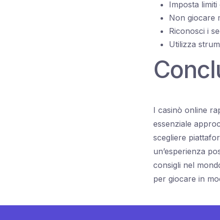
Imposta limiti
Non giocare ma
Riconosci i se
Utilizza strum
Concl
I casinò online r
essenziale approc
scegliere piattafo
un’esperienza posi
consigli nel mondo
per giocare in mo