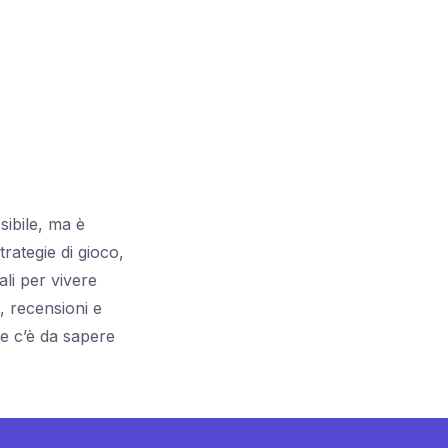
ibile, ma è
ategie di gioco,
li per vivere
, recensioni e
he c’è da sapere