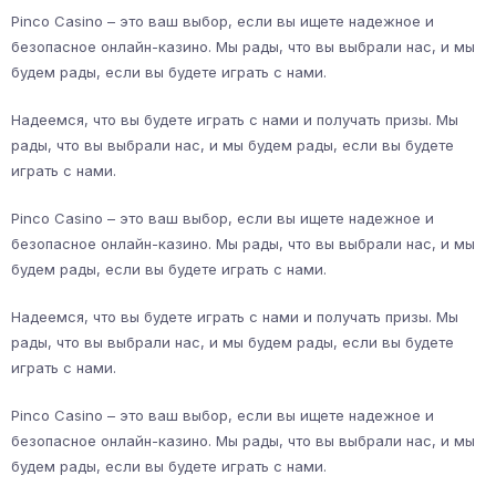
Pinco Casino – это ваш выбор, если вы ищете надежное и
безопасное онлайн-казино. Мы рады, что вы выбрали нас, и мы
будем рады, если вы будете играть с нами.
Надеемся, что вы будете играть с нами и получать призы. Мы
рады, что вы выбрали нас, и мы будем рады, если вы будете
играть с нами.
Pinco Casino – это ваш выбор, если вы ищете надежное и
безопасное онлайн-казино. Мы рады, что вы выбрали нас, и мы
будем рады, если вы будете играть с нами.
Надеемся, что вы будете играть с нами и получать призы. Мы
рады, что вы выбрали нас, и мы будем рады, если вы будете
играть с нами.
Pinco Casino – это ваш выбор, если вы ищете надежное и
безопасное онлайн-казино. Мы рады, что вы выбрали нас, и мы
будем рады, если вы будете играть с нами.