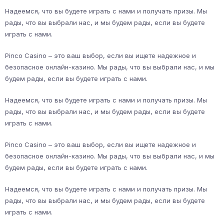
Надеемся, что вы будете играть с нами и получать призы. Мы
рады, что вы выбрали нас, и мы будем рады, если вы будете
играть с нами.
Pinco Casino – это ваш выбор, если вы ищете надежное и
безопасное онлайн-казино. Мы рады, что вы выбрали нас, и мы
будем рады, если вы будете играть с нами.
Надеемся, что вы будете играть с нами и получать призы. Мы
рады, что вы выбрали нас, и мы будем рады, если вы будете
играть с нами.
Pinco Casino – это ваш выбор, если вы ищете надежное и
безопасное онлайн-казино. Мы рады, что вы выбрали нас, и мы
будем рады, если вы будете играть с нами.
Надеемся, что вы будете играть с нами и получать призы. Мы
рады, что вы выбрали нас, и мы будем рады, если вы будете
играть с нами.