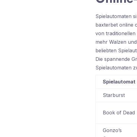
Spielautomaten si
baxterbet online c
von traditionellen
mehr Walzen und 
beliebten Spielau
Die spannende Gr
Spielautomaten zu
Spielautomat
Starburst
Book of Dead
Gonzo’s