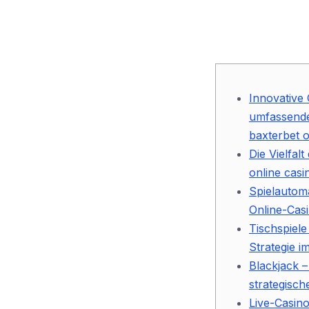
Innovative
umfassende
baxterbet o
Die Vielfalt
online casi
Spielautoma
Online-Cas
Tischspiel
Strategie i
Blackjack –
strategisc
Live-Casino