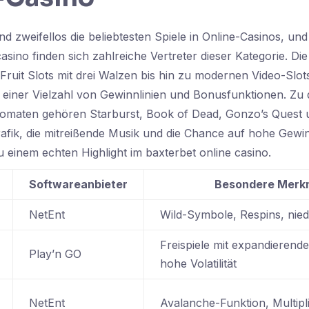
nd zweifellos die beliebtesten Spiele in Online-Casinos, un
asino finden sich zahlreiche Vertreter dieser Kategorie. Di
 Fruit Slots mit drei Walzen bis hin zu modernen Video-Slot
einer Vielzahl von Gewinnlinien und Bonusfunktionen. Zu
tomaten gehören Starburst, Book of Dead, Gonzo’s Quest u
afik, die mitreißende Musik und die Chance auf hohe Gew
 einem echten Highlight im baxterbet online casino.
Softwareanbieter
Besondere Merk
NetEnt
Wild-Symbole, Respins, niedri
Freispiele mit expandieren
Play’n GO
hohe Volatilität
NetEnt
Avalanche-Funktion, Multipl