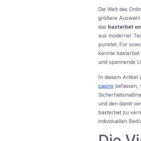
Die Welt des Onlin
größere Auswahl 
das
baxterbet on
aus moderner Tec
punktet. Für sowo
könnte baxterbet 
und spannende Un
In diesem Artike
casino
befassen, 
Sicherheitsmaßna
und den damit ver
baxterbet zu verm
individuellen Bed
Die Vi