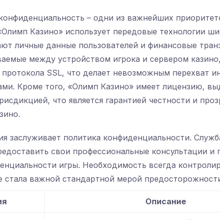
 конфиденциальность – одни из важнейших приоритет
 «Олимп Казино» использует передовые технологии ши
ют личные данные пользователей и финансовые транз
ваемые между устройством игрока и сервером казино
 протокола SSL, что делает невозможным перехват 
ми. Кроме того, «Олимп Казино» имеет лицензию, в
исдикцией, что является гарантией честности и про
зино.
ия заслуживает политика конфиденциальности. Служ
предоставить свои профессиональные консультации и 
енциальности игры. Необходимость всегда контроли
е стала важной стандартной мерой предосторожности
ия
Описание