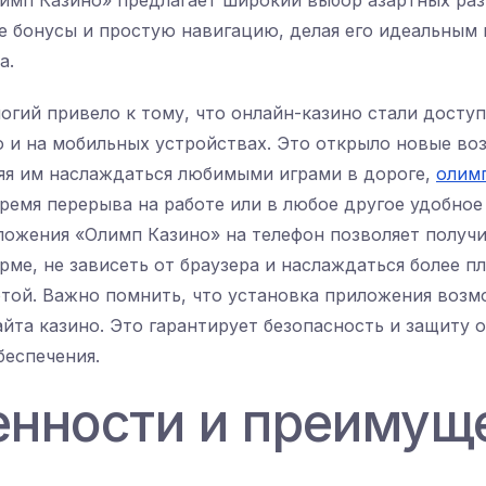
имп Казино» предлагает широкий выбор азартных раз
е бонусы и простую навигацию, делая его идеальным
а.
огий привело к тому, что онлайн-казино стали доступ
о и на мобильных устройствах. Это открыло новые во
ляя им наслаждаться любимыми играми в дороге,
олимп
ремя перерыва на работе или в любое другое удобное
ложения «Олимп Казино» на телефон позволяет получ
рме, не зависеть от браузера и наслаждаться более п
той. Важно помнить, что установка приложения возм
йта казино. Это гарантирует безопасность и защиту 
беспечения.
нности и преимущ