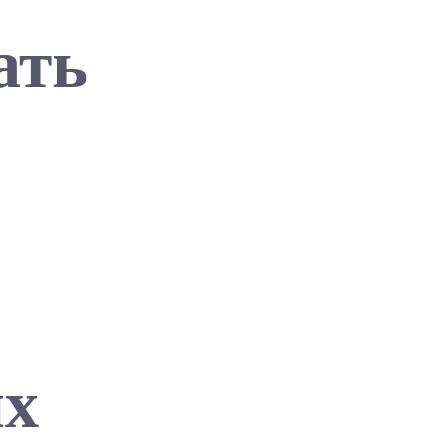
ать
ых