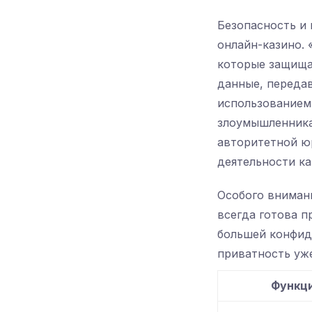
Безопасность и
онлайн-казино.
которые защища
данные, переда
использованием
злоумышленника
авторитетной юр
деятельности ка
Особого вниман
всегда готова 
большей конфид
приватность уж
Функц