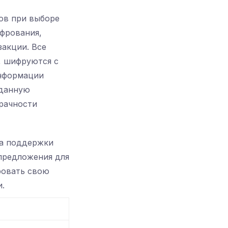
ов при выборе
фрования,
акции. Все
, шифруются с
информации
ыданную
зрачности
ба поддержки
предложения для
ровать свою
.