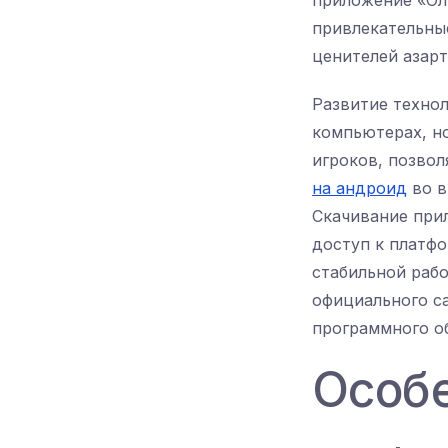
приложение «Ол
привлекательны
ценителей азарт
Развитие технол
компьютерах, н
игроков, позво
на андроид
во в
Скачивание при
доступ к платфо
стабильной рабо
официального са
программного о
Особе