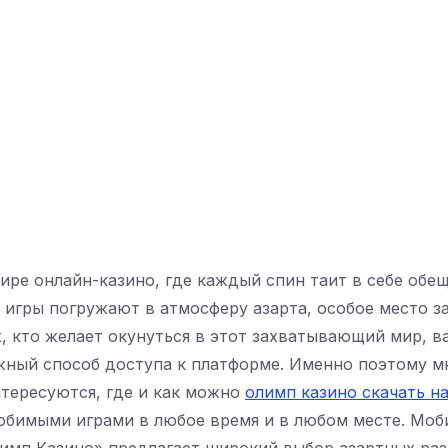
ире онлайн-казино, где каждый спин таит в себе обе
 игры погружают в атмосферу азарта, особое место 
х, кто желает окунуться в этот захватывающий мир, 
жный способ доступа к платформе. Именно поэтому м
нтересуются, где и как можно
олимп казино скачать н
юбимыми играми в любое время и в любом месте. Моб