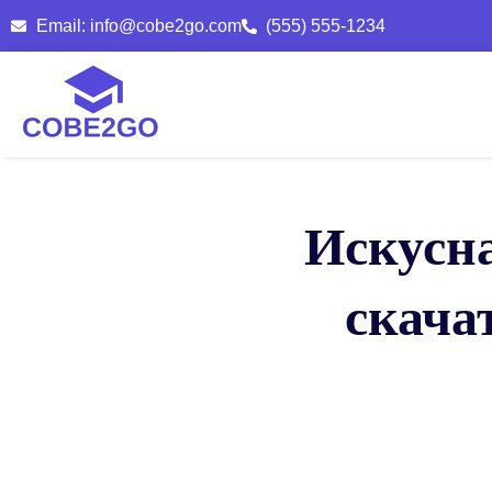
Email: info@cobe2go.com
(555) 555-1234
Искусна
скача