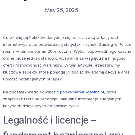
May 25, 2025
Coraz więcej Polaków decyduje się na rozrywkę w kasynach
internetowych, co potwierdzają statystyki – rynek iGaming w Polsce
rośnie w tempie ponad 20% rocznie. Wybór odpowiedniego kasyna
online może jednak stanowić wyzwanie ze względu na mnogość
ofert i różnorodność warunków. W tym artykule przedstawimy
kluczowe aspekty, które pomogą Ci podjąć świadomą decyzję oraz
uniknąć potencjalnych pułapek.
Na początek warto odwiedzić
polski-marvel-casino.pl
, gdzie
znajdziesz rzetelne recenzje i aktualne informacje o legalnych
kasynach działających na polskim rynku.
Legalność i licencje –