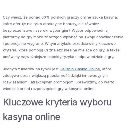
Czy wiesz, że ponad 60% polskich graczy online szuka kasyna,
które oferuje nie tylko atrakcyjne bonusy, ale również
bezpieczeństwo i szeroki wybór gier? Wybór odpowiedniej
platformy do gry może znacząco wpłynąć na Twoje doświadczenia
i potencjalne wygrane. W tym artykule przedstawimy kluczowe
kryteria, które pomogą Ci znaleźć idealne miejsce do gry, a także
omówimy najważniejsze aspekty ryzyka i odpowiedzialnej gry.
Jednym z liderów na rynku jest
Hellspin Casino Online
, które
zdobywa coraz większą popularność dzięki innowacyjnym
rozwiązaniom i atrakcyjnym promocjom. Sprawdźmy, co warto
wiedzieć przed rozpoczęciem gry w kasynie online.
Kluczowe kryteria wyboru
kasyna online