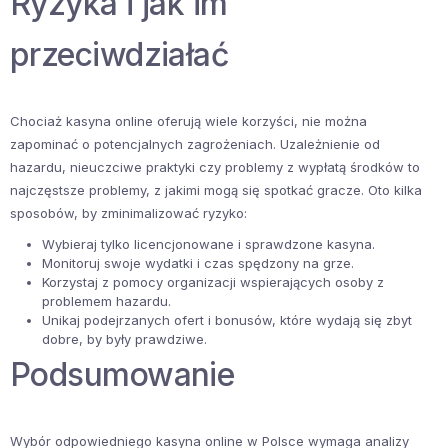
Ryzyka i jak im
przeciwdziałać
Chociaż kasyna online oferują wiele korzyści, nie można
zapominać o potencjalnych zagrożeniach. Uzależnienie od
hazardu, nieuczciwe praktyki czy problemy z wypłatą środków to
najczęstsze problemy, z jakimi mogą się spotkać gracze. Oto kilka
sposobów, by zminimalizować ryzyko:
Wybieraj tylko licencjonowane i sprawdzone kasyna.
Monitoruj swoje wydatki i czas spędzony na grze.
Korzystaj z pomocy organizacji wspierających osoby z
problemem hazardu.
Unikaj podejrzanych ofert i bonusów, które wydają się zbyt
dobre, by były prawdziwe.
Podsumowanie
Wybór odpowiedniego kasyna online w Polsce wymaga analizy