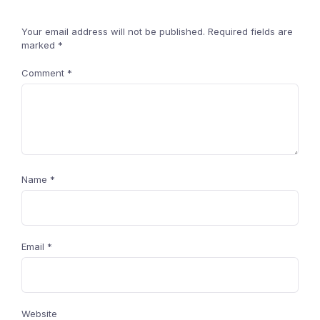
Your email address will not be published.
Required fields are
marked
*
Comment
*
Name
*
Email
*
Website