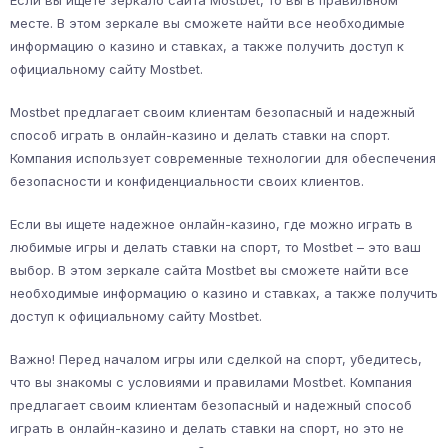
Если вы ищете зеркало сайта Mostbet, то вы в правильном
месте. В этом зеркале вы сможете найти все необходимые
информацию о казино и ставках, а также получить доступ к
официальному сайту Mostbet.
Mostbet предлагает своим клиентам безопасный и надежный
способ играть в онлайн-казино и делать ставки на спорт.
Компания использует современные технологии для обеспечения
безопасности и конфиденциальности своих клиентов.
Если вы ищете надежное онлайн-казино, где можно играть в
любимые игры и делать ставки на спорт, то Mostbet – это ваш
выбор. В этом зеркале сайта Mostbet вы сможете найти все
необходимые информацию о казино и ставках, а также получить
доступ к официальному сайту Mostbet.
Важно! Перед началом игры или сделкой на спорт, убедитесь,
что вы знакомы с условиями и правилами Mostbet. Компания
предлагает своим клиентам безопасный и надежный способ
играть в онлайн-казино и делать ставки на спорт, но это не