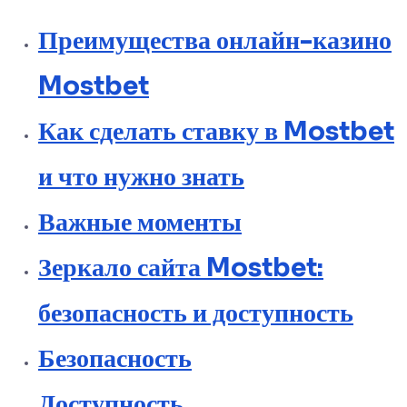
Преимущества онлайн-казино
Mostbet
Как сделать ставку в Mostbet
и что нужно знать
Важные моменты
Зеркало сайта Mostbet:
безопасность и доступность
Безопасность
Доступность