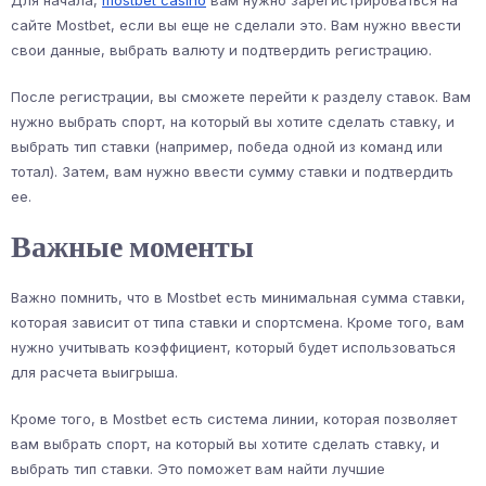
Для начала,
mostbet casino
вам нужно зарегистрироваться на
сайте Mostbet, если вы еще не сделали это. Вам нужно ввести
свои данные, выбрать валюту и подтвердить регистрацию.
После регистрации, вы сможете перейти к разделу ставок. Вам
нужно выбрать спорт, на который вы хотите сделать ставку, и
выбрать тип ставки (например, победа одной из команд или
тотал). Затем, вам нужно ввести сумму ставки и подтвердить
ее.
Важные моменты
Важно помнить, что в Mostbet есть минимальная сумма ставки,
которая зависит от типа ставки и спортсмена. Кроме того, вам
нужно учитывать коэффициент, который будет использоваться
для расчета выигрыша.
Кроме того, в Mostbet есть система линии, которая позволяет
вам выбрать спорт, на который вы хотите сделать ставку, и
выбрать тип ставки. Это поможет вам найти лучшие