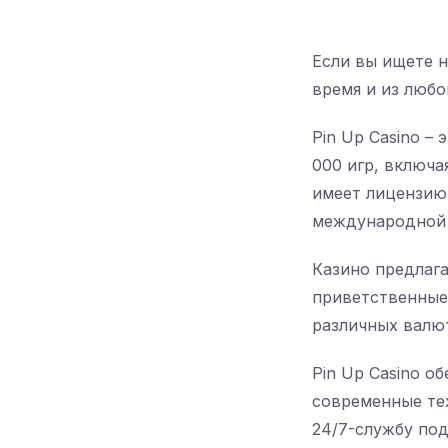
Если вы ищете н
время и из любо
Pin Up Casino –
000 игр, включа
имеет лицензию 
международной 
Казино предлага
приветственные 
различных валют
Pin Up Casino о
современные те
24/7-службу под