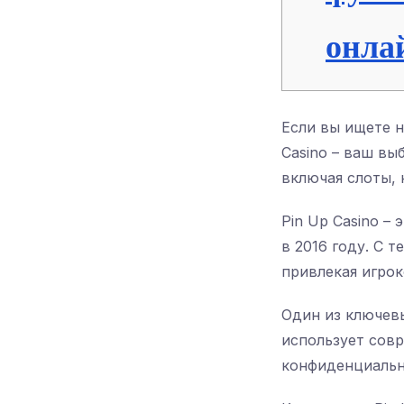
онла
Если вы ищете н
Casino – ваш вы
включая слоты, 
Pin Up Casino –
в 2016 году. С 
привлекая игрок
Один из ключевы
использует сов
конфиденциальн