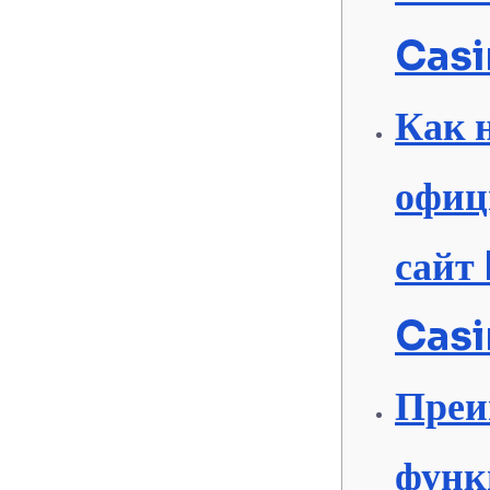
Casi
Как 
офиц
сайт
Casi
Преи
функ