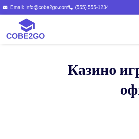
Email: info@cobe2go.com
(555) 555-1234
Казино иг
оф