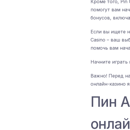
Кроме того, Pin
помогут вам нач
бонусов, включа
Если вы ищете н
Casino – ваш вы
помочь вам нача
Начните играть 
Важно! Перед на
онлайн-казино я
Пин А
онла