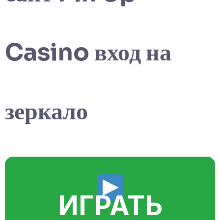
Casino вход на
зеркало
ИГРАТЬ