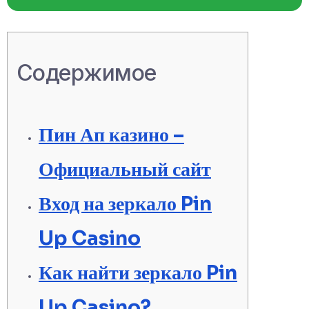
Содержимое
Пин Ап казино –
Официальный сайт
Вход на зеркало Pin
Up Casino
Как найти зеркало Pin
Up Casino?