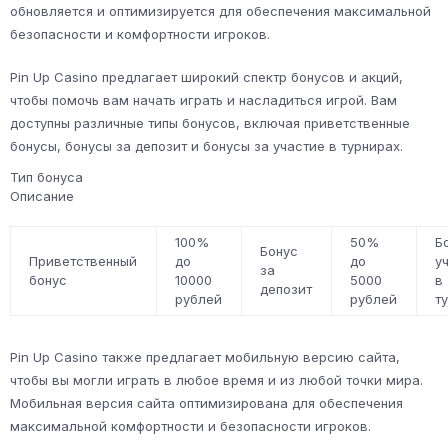
обновляется и оптимизируется для обеспечения максимальной
безопасности и комфортности игроков.
Pin Up Casino предлагает широкий спектр бонусов и акций,
чтобы помочь вам начать играть и насладиться игрой. Вам
доступны различные типы бонусов, включая приветственные
бонусы, бонусы за депозит и бонусы за участие в турнирах.
Тип бонуса
Описание
100%
50%
Б
Бонус
Приветственный
до
до
у
за
бонус
10000
5000
в
депозит
рублей
рублей
т
Pin Up Casino также предлагает мобильную версию сайта,
чтобы вы могли играть в любое время и из любой точки мира.
Мобильная версия сайта оптимизирована для обеспечения
максимальной комфортности и безопасности игроков.