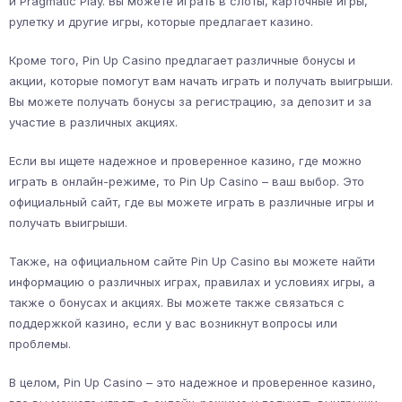
и Pragmatic Play. Вы можете играть в слоты, карточные игры,
рулетку и другие игры, которые предлагает казино.
Кроме того, Pin Up Casino предлагает различные бонусы и
акции, которые помогут вам начать играть и получать выигрыши.
Вы можете получать бонусы за регистрацию, за депозит и за
участие в различных акциях.
Если вы ищете надежное и проверенное казино, где можно
играть в онлайн-режиме, то Pin Up Casino – ваш выбор. Это
официальный сайт, где вы можете играть в различные игры и
получать выигрыши.
Также, на официальном сайте Pin Up Casino вы можете найти
информацию о различных играх, правилах и условиях игры, а
также о бонусах и акциях. Вы можете также связаться с
поддержкой казино, если у вас возникнут вопросы или
проблемы.
В целом, Pin Up Casino – это надежное и проверенное казино,