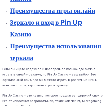
Преимущества игры онлайн
Зеркало и вход в Pin Up
Казино
Преимущества использования
зеркала
Если вы ищете надежное и проверенное казино, где можно
играть в онлайн-режиме, то Pin Up Casino – ваш выбор. Это
официальный сайт, где вы можете играть в различные игры,
включая слоты, карточные игры и рулетку.
Pin Up Casino – это казино, которое предлагает широкий спектр
игр от известных разработчиков, таких как NetEnt, Microgaming