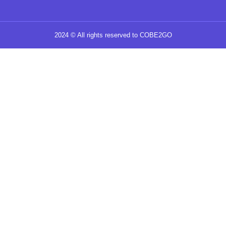
2024 © All rights reserved to COBE2GO