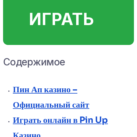
ИГРАТЬ
Содержимое
Пин Ап казино –
Официальный сайт
Играть онлайн в Pin Up
Казино