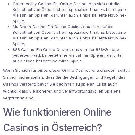
Green Valley Casino: Ein Online Casino, das sich auf die
Beliebtheit von Österreichern spezialisiert hat. Es bietet eine
Vielzahl an Spielen, darunter auch einige beliebte Novoline-
Spiele.
Mr. Green Casino: Ein Online Casino, das sich auf die
Beliebtheit von Österreichern spezialisiert hat. Es bietet eine
Vielzahl an Spielen, darunter auch einige beliebte Novoline-
Spiele.
888 Casino: Ein Online Casino, das von der 888-Gruppe
betrieben wird. Es bietet eine Vielzahl an Spielen, darunter
auch einige beliebte Novoline-Spiele.
Wenn Sie sich für eines dieser Online Casinos entscheiden, sollten
Sie sich sicherstellen, dass Sie die Bedingungen und Regeln des
Casinos versteht, bevor Sie beginnen zu spielen. Es ist auch
wichtig, dass Sie sicheren und verantwortungsvollen Spielens
verpflichtet sind.
Wie funktionieren Online
Casinos in Österreich?