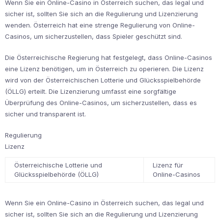
Wenn Sie ein Online-Casino in Österreich suchen, das legal und
sicher ist, sollten Sie sich an die Regulierung und Lizenzierung
wenden. Österreich hat eine strenge Regulierung von Online-
Casinos, um sicherzustellen, dass Spieler geschützt sind.
Die Österreichische Regierung hat festgelegt, dass Online-Casinos
eine Lizenz benötigen, um in Österreich zu operieren. Die Lizenz
wird von der Österreichischen Lotterie und Glücksspielbehörde
(ÖLLG) erteilt. Die Lizenzierung umfasst eine sorgfältige
Überprüfung des Online-Casinos, um sicherzustellen, dass es
sicher und transparent ist.
Regulierung
Lizenz
Österreichische Lotterie und
Lizenz für
Glücksspielbehörde (ÖLLG)
Online-Casinos
Wenn Sie ein Online-Casino in Österreich suchen, das legal und
sicher ist, sollten Sie sich an die Regulierung und Lizenzierung