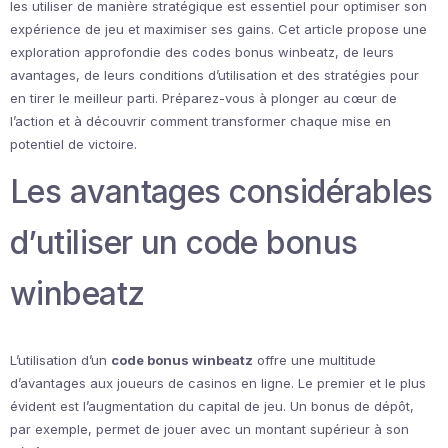
les utiliser de manière stratégique est essentiel pour optimiser son
expérience de jeu et maximiser ses gains. Cet article propose une
exploration approfondie des codes bonus winbeatz, de leurs
avantages, de leurs conditions d’utilisation et des stratégies pour
en tirer le meilleur parti. Préparez-vous à plonger au cœur de
l’action et à découvrir comment transformer chaque mise en
potentiel de victoire.
Les avantages considérables
d’utiliser un code bonus
winbeatz
L’utilisation d’un
code bonus winbeatz
offre une multitude
d’avantages aux joueurs de casinos en ligne. Le premier et le plus
évident est l’augmentation du capital de jeu. Un bonus de dépôt,
par exemple, permet de jouer avec un montant supérieur à son