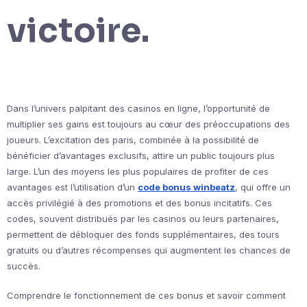
victoire.
Dans l’univers palpitant des casinos en ligne, l’opportunité de
multiplier ses gains est toujours au cœur des préoccupations des
joueurs. L’excitation des paris, combinée à la possibilité de
bénéficier d’avantages exclusifs, attire un public toujours plus
large. L’un des moyens les plus populaires de profiter de ces
avantages est l’utilisation d’un
code bonus winbeatz
, qui offre un
accès privilégié à des promotions et des bonus incitatifs. Ces
codes, souvent distribués par les casinos ou leurs partenaires,
permettent de débloquer des fonds supplémentaires, des tours
gratuits ou d’autres récompenses qui augmentent les chances de
succès.
Comprendre le fonctionnement de ces bonus et savoir comment