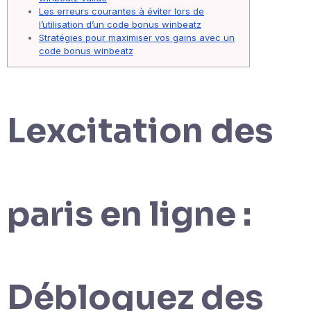
Les erreurs courantes à éviter lors de
l’utilisation d’un code bonus winbeatz
Stratégies pour maximiser vos gains avec un
code bonus winbeatz
Lexcitation des
paris en ligne :
Débloquez des