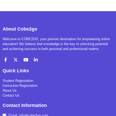
About Cobe2go
Welcome to COBE2GO, your premier destination for empowering online
education! We believe that knowledge is the key to unlocking potential
and achieving success in both personal and professional realms.
Quick Links
Student Registration
Instruction Registration
About Us
Contact Us
Contact Information
Email: info@cobe2go.com