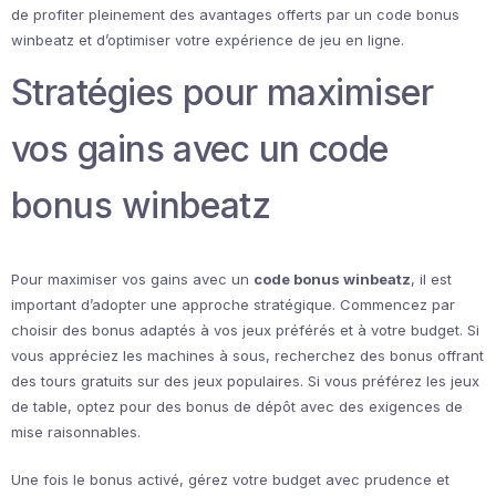
de profiter pleinement des avantages offerts par un code bonus
winbeatz et d’optimiser votre expérience de jeu en ligne.
Stratégies pour maximiser
vos gains avec un code
bonus winbeatz
Pour maximiser vos gains avec un
code bonus winbeatz
, il est
important d’adopter une approche stratégique. Commencez par
choisir des bonus adaptés à vos jeux préférés et à votre budget. Si
vous appréciez les machines à sous, recherchez des bonus offrant
des tours gratuits sur des jeux populaires. Si vous préférez les jeux
de table, optez pour des bonus de dépôt avec des exigences de
mise raisonnables.
Une fois le bonus activé, gérez votre budget avec prudence et