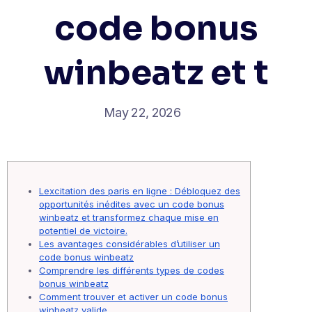
code bonus
winbeatz et t
May 22, 2026
Lexcitation des paris en ligne : Débloquez des
opportunités inédites avec un code bonus
winbeatz et transformez chaque mise en
potentiel de victoire.
Les avantages considérables d’utiliser un
code bonus winbeatz
Comprendre les différents types de codes
bonus winbeatz
Comment trouver et activer un code bonus
winbeatz valide