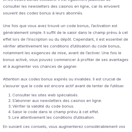
consulter les newsletters des casinos en ligne, car ils envoient
souvent des codes bonus à leurs abonnés.
Une fois que vous avez trouvé un code bonus, l’activation est
généralement simple. Il suffit de le saisir dans le champ prévu à cet
effet lors de l’inscription ou du dépôt. Cependant, il est essentiel de
vérifier attentivement les conditions d’utilisation du code bonus,
notamment les exigences de mise, avant de l’activer. Une fois le
bonus activé, vous pouvez commencer à profiter de ses avantages
et à augmenter vos chances de gagner.
Attention aux codes bonus expirés ou invalides. Il est crucial de
s’assurer que le code est encore actif avant de tenter de l’utiliser.
Consulter les sites web spécialisés.
S’abonner aux newsletters des casinos en ligne.
Vérifier la validité du code bonus.
Saisir le code dans le champ prévu à cet effet.
Lire attentivement les conditions d’utilisation.
En suivant ces conseils, vous augmenterez considérablement vos