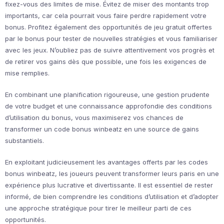
fixez-vous des limites de mise. Évitez de miser des montants trop
importants, car cela pourrait vous faire perdre rapidement votre
bonus. Profitez également des opportunités de jeu gratuit offertes
par le bonus pour tester de nouvelles stratégies et vous familiariser
avec les jeux. N’oubliez pas de suivre attentivement vos progrès et
de retirer vos gains dès que possible, une fois les exigences de
mise remplies.
En combinant une planification rigoureuse, une gestion prudente
de votre budget et une connaissance approfondie des conditions
d’utilisation du bonus, vous maximiserez vos chances de
transformer un code bonus winbeatz en une source de gains
substantiels.
En exploitant judicieusement les avantages offerts par les codes
bonus winbeatz, les joueurs peuvent transformer leurs paris en une
expérience plus lucrative et divertissante. Il est essentiel de rester
informé, de bien comprendre les conditions d’utilisation et d’adopter
une approche stratégique pour tirer le meilleur parti de ces
opportunités.