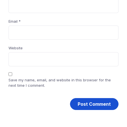
Email
*
Website
Save my name, email, and website in this browser for the
next time I comment.