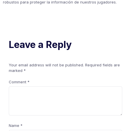
robustos para proteger la información de nuestros jugadores.
Leave a Reply
Your email address will not be published.
Required fields are
marked
*
Comment
*
Name
*