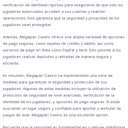
verificación de identidad riguroso para asegurarse de que solo los
jugadores autorizados acceden a sus cuentas y realizan
operaciones. Esto garantiza que la seguridad y privacidad de los
jugadores sean protegidas.
Además, Megapari Casino ofrece una amplia variedad de opciones
de pago seguras, como tarjetas de crédito y débito, así como
servicios de pago en línea como PayPal y Skrill. Esto permite a los
jugadores realizar depósitos y retiradas de manera segura y
eficiente.
En resumen, Megapari Casino ha implementado una serie de
medidas para garantizar la seguridad y protección de sus
jugadores. Algunas de estas medidas incluyen la utilización de
protocolos de seguridad de nivel avanzado, verificación de la
identidad de los jugadores, y opciones de pago seguras. Si estás
buscando un lugar seguro y confiable para apostar y disfrutar de
juegos de azar, Megapari Casino es una excelente opción.
Recuerda que la seguridad es fundamental en cualquier plataforma