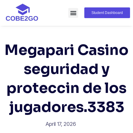
Student Dashboard
Megapari Casino
seguridad y
proteccin de los
jugadores.3383
April 17, 2026