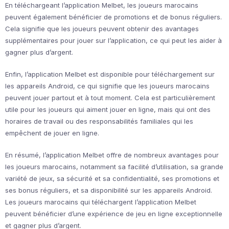
En téléchargeant l’application Melbet, les joueurs marocains
peuvent également bénéficier de promotions et de bonus réguliers.
Cela signifie que les joueurs peuvent obtenir des avantages
supplémentaires pour jouer sur l’application, ce qui peut les aider à
gagner plus d’argent.
Enfin, l’application Melbet est disponible pour téléchargement sur
les appareils Android, ce qui signifie que les joueurs marocains
peuvent jouer partout et à tout moment. Cela est particulièrement
utile pour les joueurs qui aiment jouer en ligne, mais qui ont des
horaires de travail ou des responsabilités familiales qui les
empêchent de jouer en ligne.
En résumé, l’application Melbet offre de nombreux avantages pour
les joueurs marocains, notamment sa facilité d’utilisation, sa grande
variété de jeux, sa sécurité et sa confidentialité, ses promotions et
ses bonus réguliers, et sa disponibilité sur les appareils Android.
Les joueurs marocains qui téléchargent l’application Melbet
peuvent bénéficier d’une expérience de jeu en ligne exceptionnelle
et gagner plus d’argent.