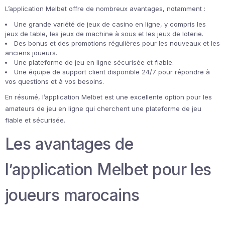
L’application Melbet offre de nombreux avantages, notamment :
Une grande variété de jeux de casino en ligne, y compris les
jeux de table, les jeux de machine à sous et les jeux de loterie.
Des bonus et des promotions régulières pour les nouveaux et les
anciens joueurs.
Une plateforme de jeu en ligne sécurisée et fiable.
Une équipe de support client disponible 24/7 pour répondre à
vos questions et à vos besoins.
En résumé, l’application Melbet est une excellente option pour les
amateurs de jeu en ligne qui cherchent une plateforme de jeu
fiable et sécurisée.
Les avantages de
l’application Melbet pour les
joueurs marocains