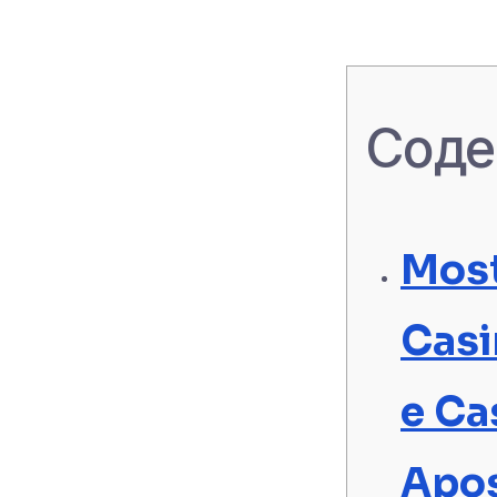
Сод
Most
Casi
e Ca
Apo