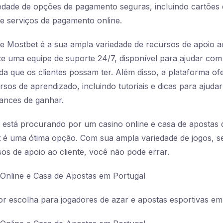
dade de opções de pagamento seguras, incluindo cartões d
 e serviços de pagamento online.
 Mostbet é a sua ampla variedade de recursos de apoio ao
e uma equipe de suporte 24/7, disponível para ajudar com
a que os clientes possam ter. Além disso, a plataforma o
sos de aprendizado, incluindo tutoriais e dicas para ajudar
ances de ganhar.
ê está procurando por um casino online e casa de apostas
t é uma ótima opção. Com sua ampla variedade de jogos, 
sos de apoio ao cliente, você não pode errar.
 Online e Casa de Apostas em Portugal
r escolha para jogadores de azar e apostas esportivas em