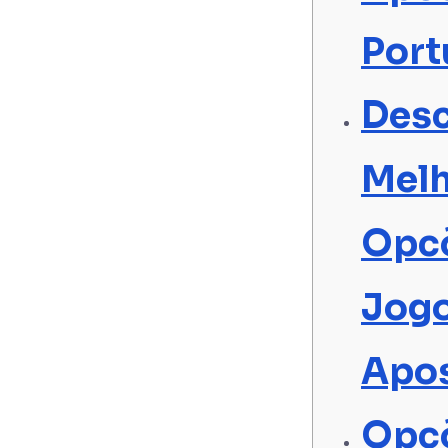
Port
Desc
Mel
Opc
Jogo
Apo
Opç