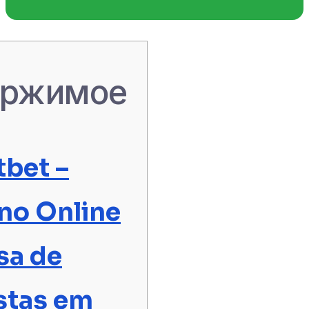
ержимое
bet –
no Online
sa de
stas em