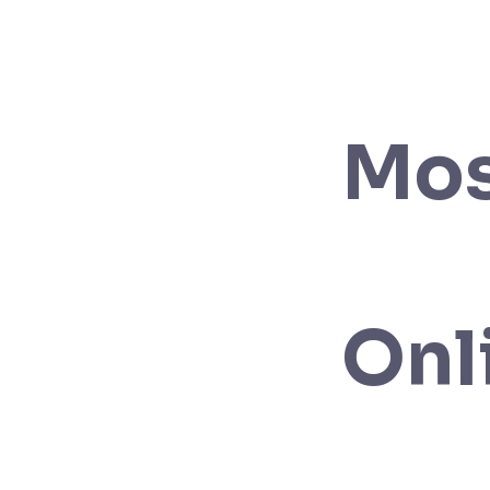
Mos
Onl