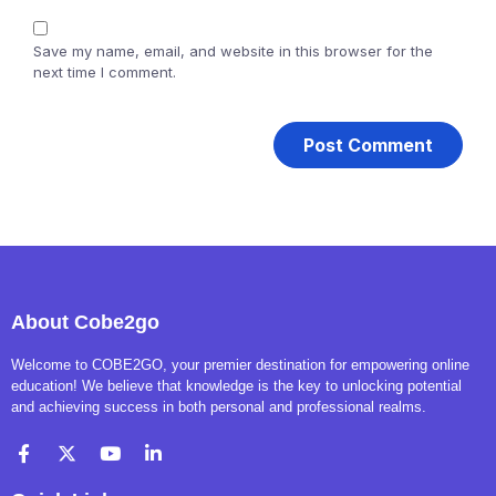
Save my name, email, and website in this browser for the
next time I comment.
About Cobe2go
Welcome to COBE2GO, your premier destination for empowering online
education! We believe that knowledge is the key to unlocking potential
and achieving success in both personal and professional realms.