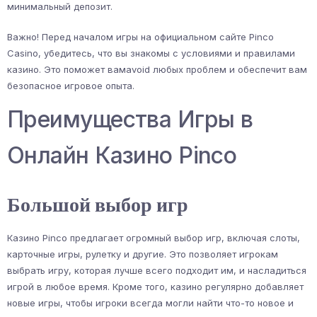
минимальный депозит.
Важно! Перед началом игры на официальном сайте Pinco
Casino, убедитесь, что вы знакомы с условиями и правилами
казино. Это поможет вамavoid любых проблем и обеспечит вам
безопасное игровое опыта.
Преимущества Игры в
Онлайн Казино Pinco
Большой выбор игр
Казино Pinco предлагает огромный выбор игр, включая слоты,
карточные игры, рулетку и другие. Это позволяет игрокам
выбрать игру, которая лучше всего подходит им, и насладиться
игрой в любое время. Кроме того, казино регулярно добавляет
новые игры, чтобы игроки всегда могли найти что-то новое и