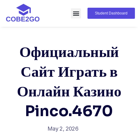
Student Dashboard
Официальный
Сайт Играть в
Онлайн Казино
Pinco.4670
May 2, 2026