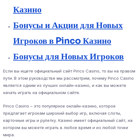
Казино
Бонусы и Акции для Новых
Игроков в Pinco Казино
Бонусы для Новых Игроков
Если вы ищете официальный сайт Pinco Casino, то вы на правом
пути. В этом руководстве мы рассмотрим, почему Pinco Casino
является одним из лучших онлайн-казино, и как вы можете
начать играть на официальном сайте.
Pinco Casino – это популярное онлайн-казино, которое
предлагает игрокам широкий выбор игр, включая слоты,
карточные игры и рулетку. Казино имеет официальный сайт, на
котором вы можете играть в любое время и из любой точки
мира.