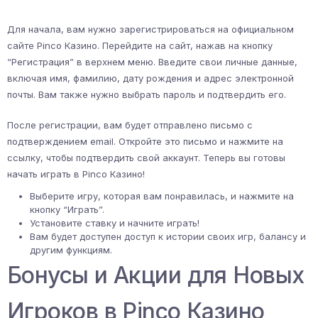
Для начала, вам нужно зарегистрироваться на официальном
сайте Pinco Казино. Перейдите на сайт, нажав на кнопку
“Регистрация” в верхнем меню. Введите свои личные данные,
включая имя, фамилию, дату рождения и адрес электронной
почты. Вам также нужно выбрать пароль и подтвердить его.
После регистрации, вам будет отправлено письмо с
подтверждением email. Откройте это письмо и нажмите на
ссылку, чтобы подтвердить свой аккаунт. Теперь вы готовы
начать играть в Pinco Казино!
Выберите игру, которая вам понравилась, и нажмите на
кнопку “Играть”.
Установите ставку и начните играть!
Вам будет доступен доступ к истории своих игр, балансу и
другим функциям.
Бонусы и Акции для Новых
Игроков в Pinco Казино