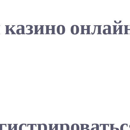
 казино онлайн
егистрироватьс