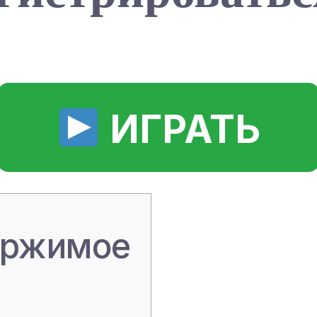
ИГРАТЬ
ержимое