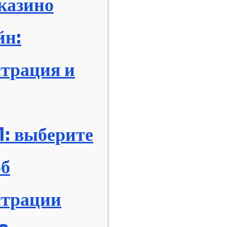
казино
йн:
страция и
1: выберите
об
страции