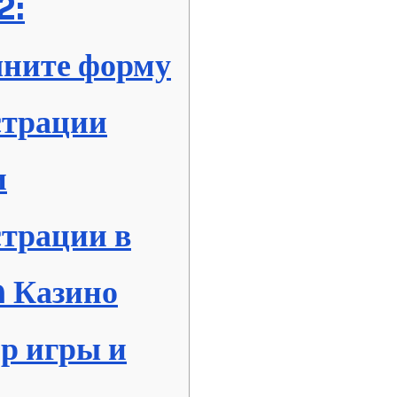
2:
лните форму
страции
и
страции в
 Казино
р игры и