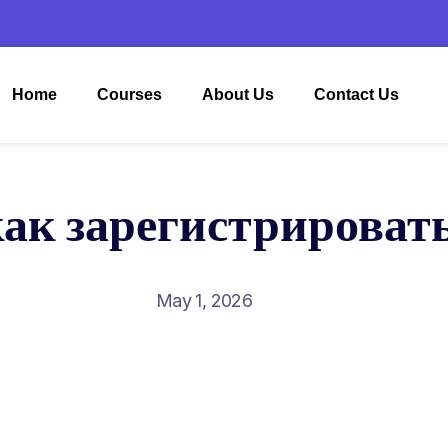
Home
Courses
About Us
Contact Us
как зарегистрироват
May 1, 2026