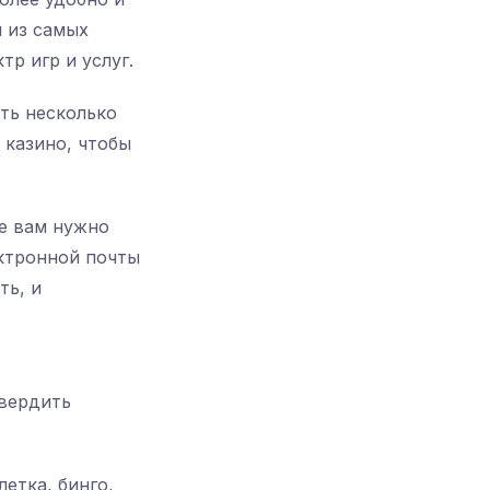
 из самых
р игр и услуг.
ть несколько
 казино, чтобы
е вам нужно
ектронной почты
ть, и
твердить
етка, бинго,