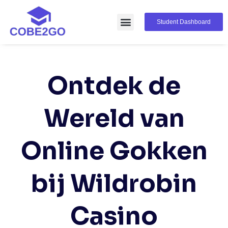
Student Dashboard
Ontdek de
Wereld van
Online Gokken
bij Wildrobin
Casino