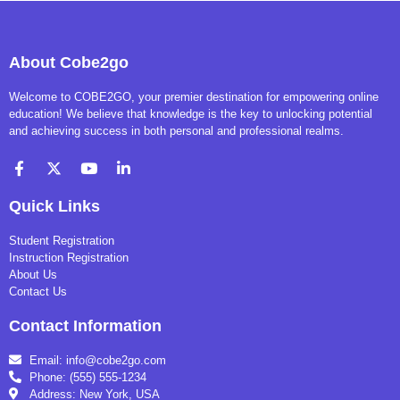
About Cobe2go
Welcome to COBE2GO, your premier destination for empowering online
education! We believe that knowledge is the key to unlocking potential
and achieving success in both personal and professional realms.
Quick Links
Student Registration
Instruction Registration
About Us
Contact Us
Contact Information
Email: info@cobe2go.com
Phone: (555) 555-1234
Address: New York, USA