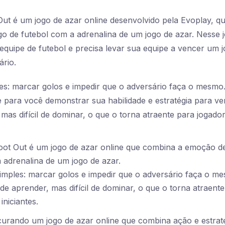
ut é um jogo de azar online desenvolvido pela Evoplay, q
 de futebol com a adrenalina de um jogo de azar. Nesse j
equipe de futebol e precisa levar sua equipe a vencer um j
rio.
les: marcar golos e impedir que o adversário faça o mesmo.
para você demonstrar sua habilidade e estratégia para ve
 mas difícil de dominar, o que o torna atraente para jogado
oot Out é um jogo de azar online que combina a emoção d
 adrenalina de um jogo de azar.
simples: marcar golos e impedir que o adversário faça o m
l de aprender, mas difícil de dominar, o que o torna atraent
iniciantes.
urando um jogo de azar online que combina ação e estraté