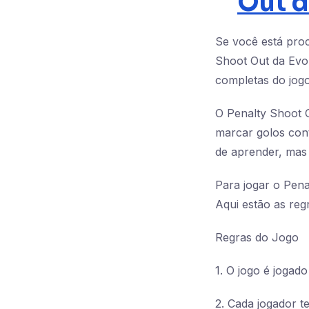
Out d
Se você está proc
Shoot Out da Evop
completas do jogo
O Penalty Shoot O
marcar golos contr
de aprender, mas d
Para jogar o Pen
Aqui estão as reg
Regras do Jogo
1. O jogo é jogad
2. Cada jogador t