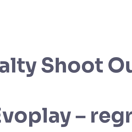
alty Shoot O
Evoplay – reg