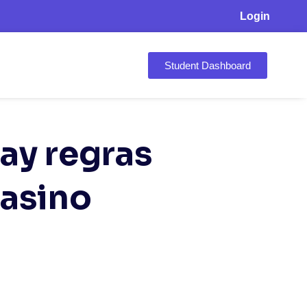
Login
Student Dashboard
ay regras
casino