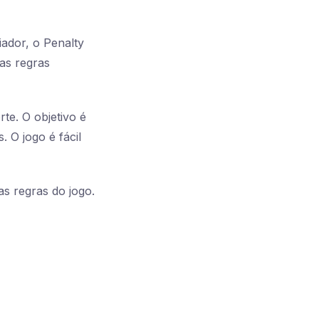
ador, o Penalty
as regras
te. O objetivo é
. O jogo é fácil
s regras do jogo.