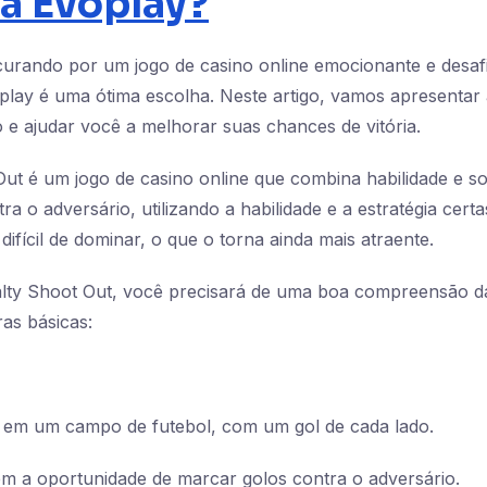
a Evoplay?
urando por um jogo de casino online emocionante e desafi
lay é uma ótima escolha. Neste artigo, vamos apresentar 
 e ajudar você a melhorar suas chances de vitória.
ut é um jogo de casino online que combina habilidade e sor
a o adversário, utilizando a habilidade e a estratégia certas
ifícil de dominar, o que o torna ainda mais atraente.
alty Shoot Out, você precisará de uma boa compreensão da
ras básicas:
o em um campo de futebol, com um gol de cada lado.
em a oportunidade de marcar golos contra o adversário.