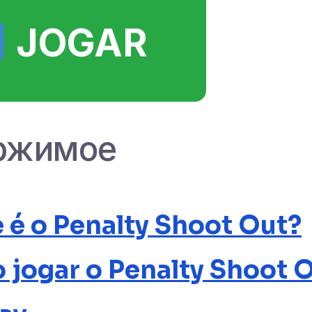
JOGAR
ржимое
 é o Penalty Shoot Out?
jogar o Penalty Shoot O