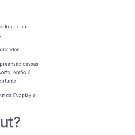
idido por um
.
vencedor.
mpreensão dessas
orte, então é
ortante.
ut da Evoplay e
ut?