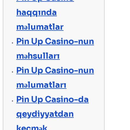
haqqında
məlumatlar
Pin Up Casino-nun
məhsulları
Pin Up Casino-nun
məlumatları
Pin Up Casino-da
qeydiyyatdan
keçmək