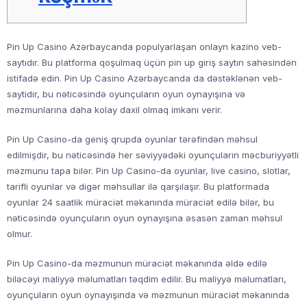
Pin Up Casino Azərbaycanda populyarlaşan onlayn kazino veb-
saytıdır. Bu platforma qoşulmaq üçün pin up giriş saytın sahəsindən
istifadə edin. Pin Up Casino Azərbaycanda da dəstəklənən veb-
saytidir, bu nəticəsində oyunçuların oyun oynayışına və
məzmunlarına daha kolay daxil olmaq imkanı verir.
Pin Up Casino-da geniş qrupda oyunlar tərəfindən məhsul
edilmişdir, bu nəticəsində her səviyyədəki oyunçuların məcburiyyətli
məzmunu tapa bilər. Pin Up Casino-da oyunlar, live casino, slotlar,
tarifli oyunlar və digər məhsullar ilə qarşılaşır. Bu platformada
oyunlar 24 saatlik müraciət məkanında müraciət edilə bilər, bu
nəticəsində oyunçuların oyun oynayışına əsasən zaman məhsul
olmur.
Pin Up Casino-da məzmunun müraciət məkanında əldə edilə
biləcəyi maliyyə məlumatları təqdim edilir. Bu maliyyə məlumatları,
oyunçuların oyun oynayışında və məzmunun müraciət məkanında