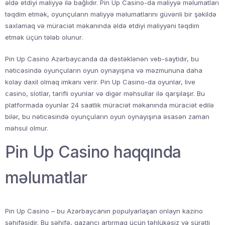
əldə etdiyi maliyyə ilə bağlıdır. Pin Up Casino-da maliyyə məlumatları
təqdim etmək, oyunçuların maliyyə məlumatlarını güvənli bir şəkildə
saxlamaq və müraciət məkanında əldə etdiyi maliyyəni təqdim
etmək üçün tələb olunur.
Pin Up Casino Azərbaycanda da dəstəklənən veb-saytidır, bu
nəticəsində oyunçuların oyun oynayışına və məzmununa daha
kolay daxil olmaq imkanı verir. Pin Up Casino-da oyunlar, live
casino, slotlar, tarifli oyunlar və digər məhsullar ilə qarşılaşır. Bu
platformada oyunlar 24 saatlik müraciət məkanında müraciət edilə
bilər, bu nəticəsində oyunçuların oyun oynayışına əsasən zaman
məhsul olmur.
Pin Up Casino haqqında
məlumatlar
Pin Up Casino – bu Azərbaycanın populyarlaşan onlayn kazino
səhifəsidir. Bu səhifə, qazancı artırmaq üçün təhlükəsiz və sürətli