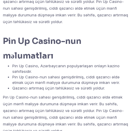
qazancı artırmaq üçün təhlükəsiz və sürətli yoldur. Pin Up Casino-
nun sahəsi genişdirilmiş, ciddi qazancı əldə etmək üçün mənfi
maliyyə durumuna düşməyə imkan verir. Bu səhifə, qazancı artırmaq
üçün təhlükəsiz və sürətli yoldur.
Pin Up Casino-nun
məlumatları
Pin Up Casino, Azərbaycanın populyarlaşan onlayn kazino
səhifəsidir.
Pin Up Casino-nun sahəsi genişdirilmiş, ciddi qazancı əldə
etmək üçün mənfi maliyyə durumuna düşməyə imkan verir.
Qazancı artırmaq üçün təhlükəsiz və sürətli yoldur.
Pin Up Casino-nun sahəsi genişdirilmiş, ciddi qazancı əldə etmək
üçün mənfi maliyyə durumuna düşməyə imkan verir. Bu səhifə,
qazancı artırmaq üçün təhlükəsiz və sürətli yoldur. Pin Up Casino-
nun sahəsi genişdirilmiş, ciddi qazancı əldə etmək üçün mənfi
maliyyə durumuna düşməyə imkan verir. Bu səhifə, qazancı artırmaq
üçün təhlükəsiz və sürətli yoldur.