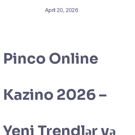
April 20, 2026
Pinco Online
Kazino 2026 –
Yeni Trendlər və