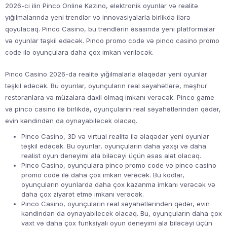
2026-ci ilin Pinco Online Kazino, elektronik oyunlar və realitə
yığılmalarında yeni trendlər və innovasiyalarla birlikdə ilərə
qoyulacaq. Pinco Casino, bu trendlərin əsasında yeni platformalar
və oyunlar təşkil edəcək. Pinco promo code və pinco casino promo
code ilə oyunçulara daha çox imkan veriləcək.
Pinco Casino 2026-da realitə yığılmalarla əlaqədar yeni oyunlar
təşkil edəcək. Bu oyunlar, oyunçuların real səyahətlərə, məşhur
restoranlara və müzalara daxil olmaq imkanı verəcək. Pinco game
və pinco casino ilə birlikdə, oyunçuların real səyahətlərindən qədər,
evin kəndindən da oynayabilecek olacaq.
Pinco Casino, 3D və virtual realitə ilə əlaqədar yeni oyunlar
təşkil edəcək. Bu oyunlar, oyunçuların daha yaxşı və daha
realist oyun deneyimi ala biləcəyi üçün əsas alət olacaq.
Pinco Casino, oyunçulara pinco promo code və pinco casino
promo code ilə daha çox imkan verəcək. Bu kodlar,
oyunçuların oyunlarda daha çox kazanma imkanı verəcək və
daha çox ziyarət etmə imkanı verəcək.
Pinco Casino, oyunçuların real səyahətlərindən qədər, evin
kəndindən da oynayabilecek olacaq. Bu, oyunçuların daha çox
vaxt və daha çox funksiyalı oyun deneyimi ala biləcəyi üçün