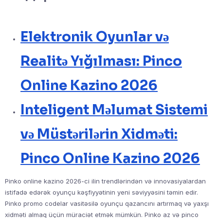
Elektronik Oyunlar və
Realitə Yığılması: Pinco
Online Kazino 2026
Inteligent Məlumat Sistemi
və Müstərilərin Xidməti:
Pinco Online Kazino 2026
Pinko online kazino 2026-ci ilin trendlərindən və innovasiyalardan
istifadə edərək oyunçu kəşfiyyətinin yeni səviyyəsini təmin edir.
Pinko promo codelar vasitəsilə oyunçu qazancını artırmaq və yaxşı
xidməti almaq üçün müraciət etmək mümkün. Pinko az və pinco