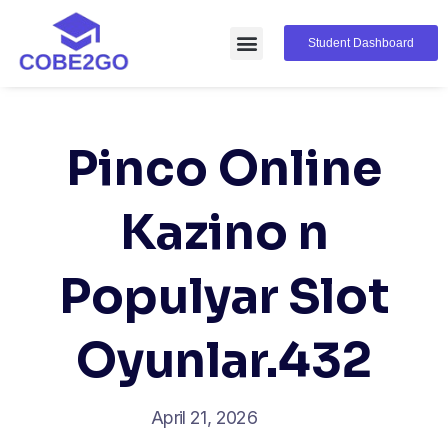
Student Dashboard
Pinco Online
Kazino n
Populyar Slot
Oyunlar.432
April 21, 2026