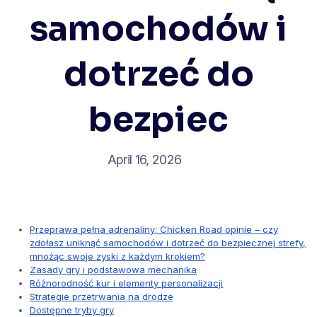
samochodów i
dotrzeć do
bezpiec
April 16, 2026
Przeprawa pełna adrenaliny: Chicken Road opinie – czy
zdołasz uniknąć samochodów i dotrzeć do bezpiecznej strefy,
mnożąc swoje zyski z każdym krokiem?
Zasady gry i podstawowa mechanika
Różnorodność kur i elementy personalizacji
Strategie przetrwania na drodze
Dostępne tryby gry