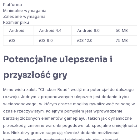
Platforma
Minimalne wymagania
Zalecane wymagania
Rozmiar pliku
Android
Android 4.4
Android 6.0
50 MB
iOS
iOS 9.0
iOS 12.0
75 MB
Potencjalne ulepszenia i
przyszłość gry
Mimo wielu zalet, “Chicken Road” wciąż ma potencjał do dalszego
rozwoju. Jednym z proponowanych ulepszeń jest dodanie trybu
wieloosobowego, w którym gracze mogliby rywalizować ze sobą w
czasie rzeczywistym. Kolejnym pomysłem jest wprowadzenie
bardziej złożonych elementów gameplayu, takich jak dynamiczne
przeszkody, zmienne warunki pogodowe lub specjalne umiejętności
kur. Niektórzy gracze sugerują również dodanie możliwości
tworzenia własnych poziomów i dzielenia się nimi z innymi.