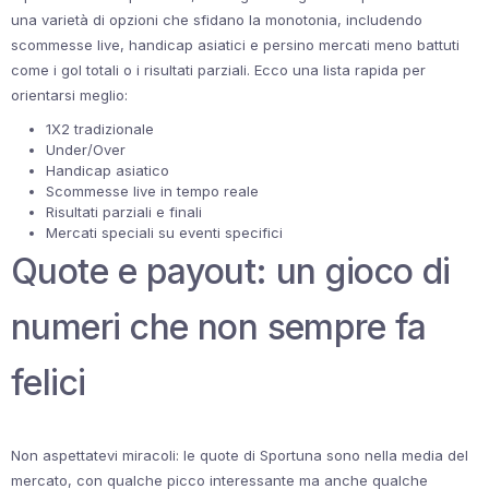
una varietà di opzioni che sfidano la monotonia, includendo
scommesse live, handicap asiatici e persino mercati meno battuti
come i gol totali o i risultati parziali. Ecco una lista rapida per
orientarsi meglio:
1X2 tradizionale
Under/Over
Handicap asiatico
Scommesse live in tempo reale
Risultati parziali e finali
Mercati speciali su eventi specifici
Quote e payout: un gioco di
numeri che non sempre fa
felici
Non aspettatevi miracoli: le quote di Sportuna sono nella media del
mercato, con qualche picco interessante ma anche qualche