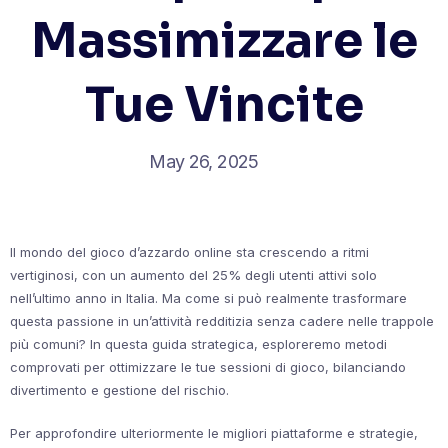
Massimizzare le
Tue Vincite
May 26, 2025
Il mondo del gioco d’azzardo online sta crescendo a ritmi
vertiginosi, con un aumento del 25% degli utenti attivi solo
nell’ultimo anno in Italia. Ma come si può realmente trasformare
questa passione in un’attività redditizia senza cadere nelle trappole
più comuni? In questa guida strategica, esploreremo metodi
comprovati per ottimizzare le tue sessioni di gioco, bilanciando
divertimento e gestione del rischio.
Per approfondire ulteriormente le migliori piattaforme e strategie,