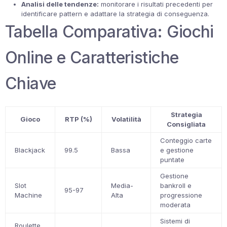
Analisi delle tendenze:
monitorare i risultati precedenti per
identificare pattern e adattare la strategia di conseguenza.
Tabella Comparativa: Giochi
Online e Caratteristiche
Chiave
Strategia
Gioco
RTP (%)
Volatilità
Consigliata
Conteggio carte
Blackjack
99.5
Bassa
e gestione
puntate
Gestione
Slot
Media-
bankroll e
95-97
Machine
Alta
progressione
moderata
Sistemi di
Roulette