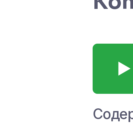
Kon
▶
Соде