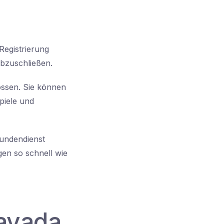
Registrierung
abzuschließen.
lossen. Sie können
piele und
Kundendienst
en so schnell wie
Vavada