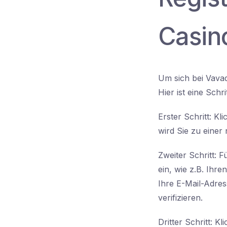
Casin
Um sich bei Vavad
Hier ist eine Schr
Erster Schritt: Kl
wird Sie zu einer
Zweiter Schritt: 
ein, wie z.B. Ihr
Ihre E-Mail-Adres
verifizieren.
Dritter Schritt: K