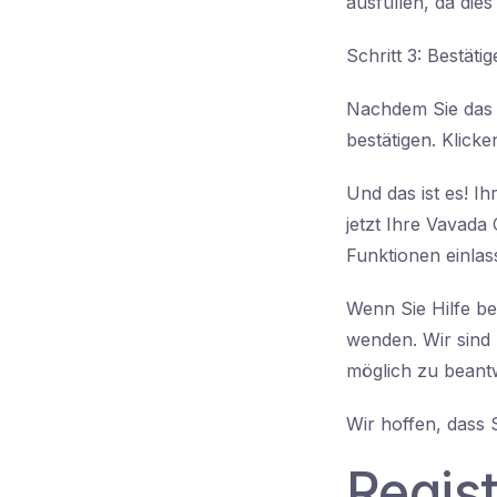
ausfüllen, da dies 
Schritt 3: Bestäti
Nachdem Sie das R
bestätigen. Klick
Und das ist es! I
jetzt Ihre Vavada
Funktionen einlas
Wenn Sie Hilfe b
wenden. Wir sind 
möglich zu beant
Wir hoffen, dass 
Regist